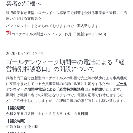
業者の皆様へ
経済産業省が新型コロナウイルス感染症で影響を受ける事業者の皆様にご活
用いただける支援策を
パンフレットにまとめられておりますのでご案内致します。
コロナウイルス関連パンフレット(5月3日更新).pdf
(1.92MB)
2020
/
05
/
01 17:41
ゴールデンウィーク期間中の電話による「経
営特別相談窓口」の開設について
武雄市商工会では新型コロナウイルスの影響で売上等の減少により事業継続
に支障をきたしている会員事業所の相談に迅速に対応をするために、
ゴール
デンウィーク期間中電話による「経営特別相談窓口」を開設
いたします。
期間中は職員２名での対応となりますので、電話対応等でお待たせするな
ど、ご不便をおかけしますが、ご理解ご協力のほど宜しくお願い致します。
【開設期間】
令和２年５月２日（土）～５月６日（水）の５日間
【開設時間】
午前９時～午後４時