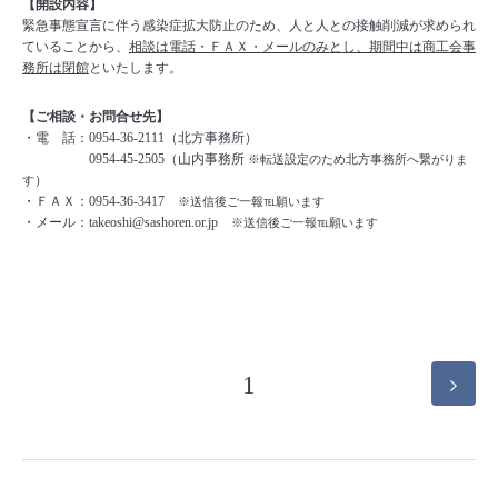
【開設内容】
緊急事態宣言に伴う感染症拡大防止のため、人と人との接触削減が求められ
ていることから、
相談は電話・ＦＡＸ・メールのみとし、期間中は商工会事
務所は閉館
といたします。
【ご相談・お問合せ先】
・電 話：0954-36-2111（北方事務所）
0954-45-2505（山内事務所
※転送設定のため北方事務所へ繋がりま
）
す
・ＦＡＸ：0954-36-3417
※送信後ご一報℡願います
・メール：
takeoshi@sashoren.or.jp
※送信後ご一報℡願います
1