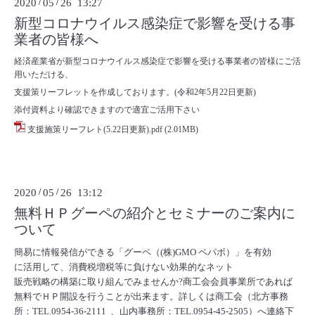
2020
/
05
/
26 13:27
新型コロナウイルス感染症で影響を受ける事
業者の皆様へ
経済産業省が新型コロナウイルス感染症で影響を受ける事業者の皆様にご活
用いただける、
支援策リーフレットを作成しております。(令和2年5月22日更新)
添付資料より確認できますので適宜ご活用下さい
支援施策リーフレト(5.22日更新).pdf
(2.01MB)
2020
/
05
/
26 13:12
無料ＨＰグーペの紹介とセミナーのご案内に
ついて
簡易に情報発信ができる「グーペ（(株)GMO ペパボ）」を有効
に活用して、消費税増税等に負けない効果的なネット
販売戦略の構築に取り組んでみませんか?商工会会員事業所であれば
無料でＨＰ開設を行うことが出来ます。詳しくは商工会（北方事務
所：TEL.0954-36-2111 、山内事務所：TEL.0954-45-2505）へ連絡下