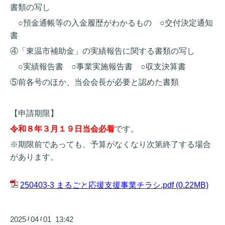
書類の写し
○預金通帳等の入金履歴がわかるもの ○交付決定通知
書
④「東温市補助金」の実績報告に関する書類の写し
○実績報告書 ○事業実施報告書 ○収支決算書
⑤前各号のほか、当会会長が必要と認めた書類
【申請期限】
令和８年３月１９日当会必着
です。
※期限前であっても、予算がなくなり次第終了する場合
があります。
250403-3 まるごと応援支援事業チラシ.pdf
(0.22MB)
2025
04
01 13:42
/
/