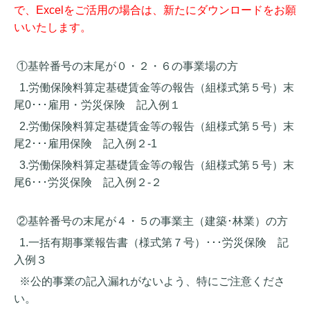
で、
Excel
をご活用の場合は、新たにダウンロードをお願
いいたします。
①基幹番号の末尾が０・２・６の事業場の方
1.
労働保険料算定基礎賃金等の報告（組様式第５号）末
尾
0
･･･雇用・労災保険 記入例１
2.
労働保険料算定基礎賃金等の報告（組様式第５号）末
尾
2
･･･雇用保険 記入例２
-1
3.
労働保険料算定基礎賃金等の報告（組様式第５号）末
尾
6
･･･労災保険 記入例２
-
２
②基幹番号の末尾が４・５の事業主（建築･林業）の方
1.
一括有期事業報告書（様式第７号）･･･労災保険 記
入例３
※公的事業の記入漏れがないよう、特にご注意くださ
い。