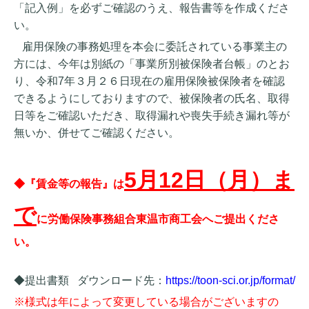
「記入例」を必ずご確認のうえ、報告書等を作成くださ
い。
雇用保険の事務処理を本会に委託されている事業主の
方には、今年は別紙の「事業所別被保険者台帳」のとお
り、令和
7
年３月２６日現在の雇用保険被保険者を確認
できるようにしておりますので、被保険者の氏名、取得
日等をご確認いただき、取得漏れや喪失手続き漏れ等が
無いか、併せてご確認ください。
5
月
12
日（月）ま
◆『賃金等の報告』は
で
に労働保険事務組合東温市商工会へご提出くださ
い。
◆提出書類
ダウンロード先：
https://toon-sci.or.jp/format/
※様式は年によって変更している場合がございますの