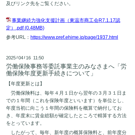
及びリンク先をご覧ください。
事業継続力強化支援計画（東温市商工会R7.1.17認
定）.pdf
(0.48MB)
参考URL：
https://www.pref.ehime.jp/page/1937.html
2025
04
16 11:50
/
/
労働保険事務等委託事業主のみなさまへ「労
働保険年度更新手続きについて」
【年度更新とは】
労働保険料は、毎年４月１日から翌年の３月３１日ま
での１年間（これを保険年度といいます）を単位とし、
年度当初に向こう１年間の保険料を概算で納付してお
き、年度末に賃金総額が確定したところで精算する方法
をとっています。
したがって、毎年、新年度の概算保険料と、前年度分