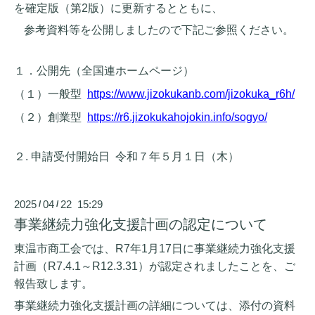
を確定版（第
2
版）に更新するとともに、
参考資料等を公開しましたので下記ご参照ください。
１．公開先（全国連ホームページ）
（１）一般型
https://www.jizokukanb.com/jizokuka_r6h/
（２）創業型
https://r6.jizokukahojokin.info/sogyo/
２
.
申請受付開始日 令和７年５月１日（木）
2025
04
22 15:29
/
/
事業継続力強化支援計画の認定について
東温市商工会では、R7年1月17日に事業継続力強化支援
計画（R7.4.1～R12.3.31）が認定されましたことを、ご
報告致します。
事業継続力強化支援計画の詳細については、添付の資料