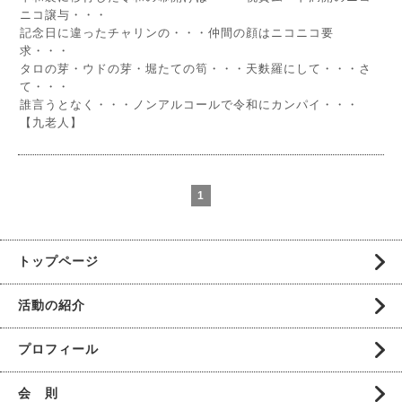
ニコ譲与・・・
記念日に違ったチャリンの・・・仲間の顔はニコニコ要
求・・・
タロの芽・ウドの芽・堀たての筍・・・天麩羅にして・・・さ
て・・・
誰言うとなく・・・ノンアルコールで令和にカンパイ・・・
【九老人】
1
トップページ
活動の紹介
プロフィール
会 則