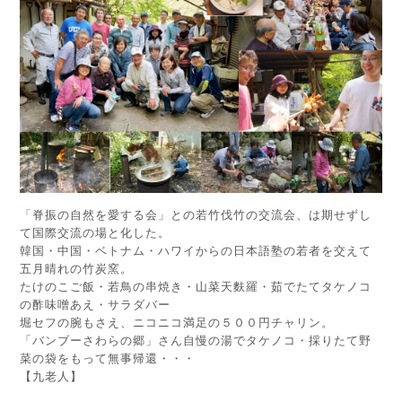
「脊振の自然を愛する会」との若竹伐竹の交流会、は期せずし
て国際交流の場と化した。
韓国・中国・ベトナム・ハワイからの日本語塾の若者を交えて
五月晴れの竹炭窯。
たけのこご飯・若鳥の串焼き・山菜天麩羅・茹でたてタケノコ
の酢味噌あえ・サラダバー
堀セフの腕もさえ、ニコニコ満足の５００円チャリン。
「バンブーさわらの郷」さん自慢の湯でタケノコ・採りたて野
菜の袋をもって無事帰還・・・
【九老人】