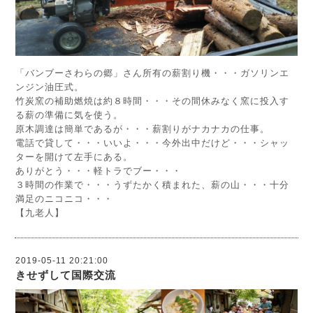
「バンブーさわらの郷」さん所有の薪割り機・・・ガソリンエ
ンジン油圧式。
竹炭窯の補助燃焼は約８時間・・・その間休みなく窯に投入す
る薪の準備に気を使う。
原木調達は簡単であるが・・・薪割りがナカナカの仕事。
電話で貸して・・・いいよ・・・今外出中だけど・・・シャッ
ターを開けて左手にある。
ありがとう・・・軽トラでブー・・・
３時間の作業で・・・うずたかく積まれた、薪の山・・・十分
満足のニコニコ・・・
【九老人】
2019-05-11 20:21:00
きせずして国際交流