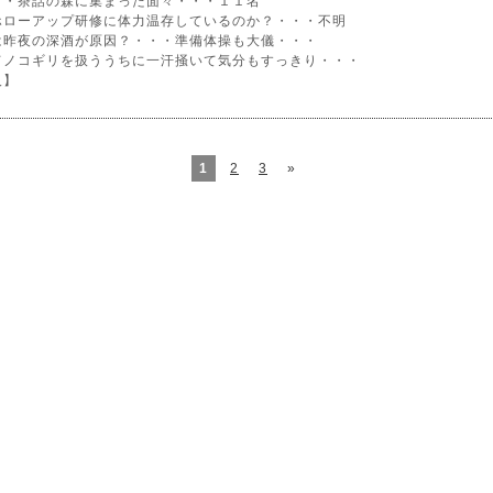
・・茶話の森に集まった面々・・・１１名
ホローアップ研修に体力温存しているのか？・・・不明
は昨夜の深酒が原因？・・・準備体操も大儀・・・
てノコギリを扱ううちに一汗掻いて気分もすっきり・・・
人】
1
2
3
»