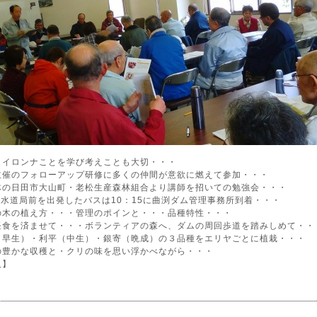
もイロンナことを学び考えことも大切・・・
主催のフォローアップ研修に多くの仲間が意欲に燃えて参加・・・
体の日田市大山町・老松生産森林組合より講師を招いての勉強会・・・
に水道局前を出発したバスは10：15に曲渕ダム管理事務所到着・・・
の木の植え方・・・管理のポインと・・・品種特性・・・
昼食を済ませて・・・ボランティアの森へ、ダムの周回歩道を踏みしめて・・
（早生）・利平（中生）・銀寄（晩成）の３品種をエリヤごとに植栽・・・
の豊かな収穫と・クリの味を思い浮かべながら・・・
人】