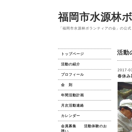
福岡市水源林
「福岡市水源林ボランティアの会」の公式
活動
トップページ
活動の紹介
2017-0
プロフィール
春休み
会 則
年間活動計画
月次活動連絡
カレンダー
会員募集 活動体験のお
誘い