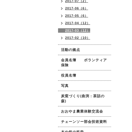
2017-07（2）
2017-06（6）
2017-05（6）
2017-04（12）
2017-03（12）
2017-02（10）
活動の拠点
会員名簿 ボランティア
保険
役員名簿
写真
炭窯づくり(曲渕：茶話の
森)
おおやま農業体験交流会
チェーンソー部会技術資料