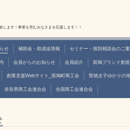
献します！事業を営むみなさまを応援します！！
らせ
補助金・助成金情報
セミナー・個別相談会のご案
内
会員からのお知らせ
会員紹介
斑鳩ブランド創造
創業支援Webサイト_斑鳩町商工会
聖徳太子ゆかりの地＆
奈良県商工会連合会
全国商工会連合会
せ