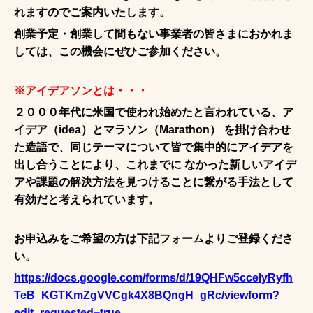
れますのでご案内いたします。
創業予定・創業して間もない事業者の皆さまにおかれま
しては、この機会にぜひご参加ください。
※アイデアソンとは・・・
２０００年代に米国で使われ始めたと言われている、ア
イデア（idea）とマラソン（Marathon） を掛け合わせ
た造語で、同じテーマについて皆で集中的にアイデアを
出し合うことにより、これまでに なかった新しいアイデ
アや課題の解決方法を見つけることに繋がる手法として
有効だと考えられています。
お申込みをご希望の方は下記フォームよりご登録くださ
い。
https://docs.google.com/forms/d/19QHFw5cceIyRyfh
TeB_KGTKmZgVVCgk4X8BQngH_gRc/viewform?
edit_requested=true