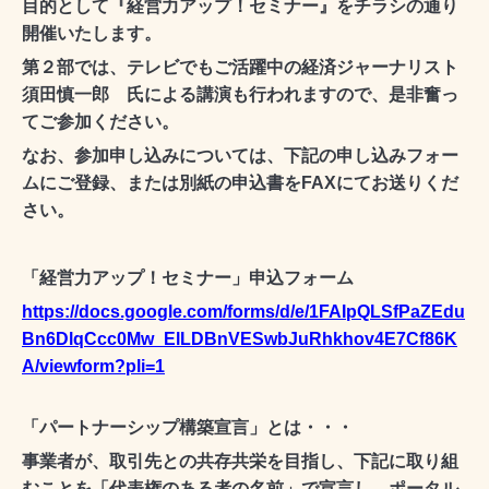
目的として『経営力アップ！セミナー』をチラシの通り
開催いたします。
第２部では、テレビでもご活躍中の経済ジャーナリスト
須田慎一郎 氏による講演も行われますので、是非奮っ
てご参加ください。
なお、参加申し込みについては、下記の申し込みフォー
ムにご登録、または別紙の申込書を
FAX
にてお送りくだ
さい。
「経営力アップ！セミナー」申込フォーム
https://docs.google.com/forms/d/e/1FAIpQLSfPaZEdu
Bn6DlqCcc0Mw_ElLDBnVESwbJuRhkhov4E7Cf86K
A/viewform?pli=1
「パートナーシップ構築宣言」とは・・・
事業者が、取引先との共存共栄を目指し、下記に取り組
むことを「代表権のある者の名前」で宣言し、ポータル