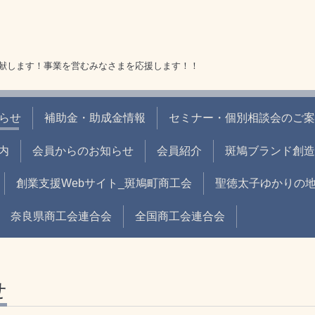
献します！事業を営むみなさまを応援します！！
らせ
補助金・助成金情報
セミナー・個別相談会のご案
内
会員からのお知らせ
会員紹介
斑鳩ブランド創造
創業支援Webサイト_斑鳩町商工会
聖徳太子ゆかりの地＆
奈良県商工会連合会
全国商工会連合会
せ