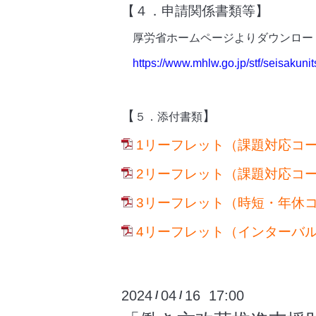
【４．申請関係書類等】
厚労省ホームページよりダウンロー
https://www.mhlw.go.jp/stf/seisakuni
【
】
５．添付書類
1リーフレット（課題対応コース
2リーフレット（課題対応コース
3リーフレット（時短・年休コー
4リーフレット（インターバルコ
2024
04
16 17:00
/
/