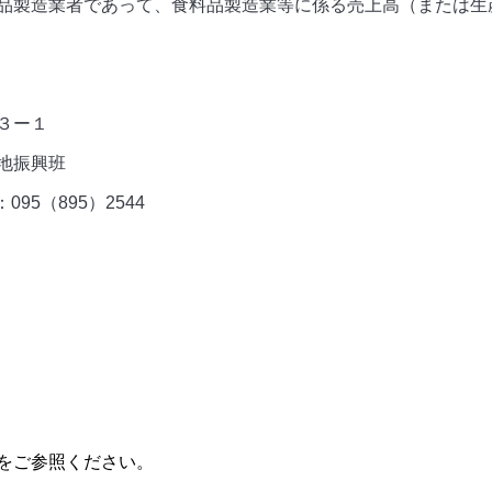
品製造業者であって、食料品製造業等に係る売上高（または生
３ー１
地振興班
95（895）2544
をご参照ください。