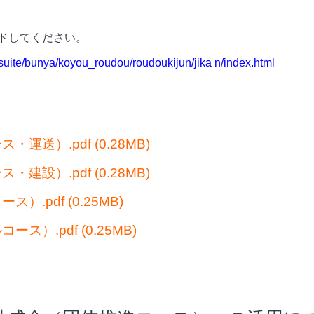
ドしてください。
tsuite/bunya/koyou_roudou/roudoukijun/jika n/index.html
・運送）.pdf
(0.28MB)
・建設）.pdf
(0.28MB)
ス）.pdf
(0.25MB)
ース）.pdf
(0.25MB)