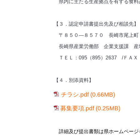
県内に主たる生産拠点を有する食料
【３．認定申請書提出先及び相談先】
〒８５０—８５７０ 長崎市尾上町
長崎県産業労働部 企業支援課 産
ＴＥＬ：095（895）2637 /ＦＡＸ：0
【４．別添資料】
チラシ.pdf
(0.66MB)
募集要項.pdf
(0.25MB)
詳細及び提出書類は県ホームページ