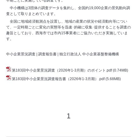
半期ごとに実施している調査です。
中小機構は3団体の調査データを集約し、全国約19,000企業の景気動向調
査として取りまとめています。
全国に地域経済観測点を設置し、地域の産業の状況や経済動向等につい
て、一定時期ごとに変化の実態等を迅速･的確に収集･提供することを調査の
趣旨としており、西海市では市内15事業者にご協力いただき実施していま
す。
中小企業景況調査 | 調査報告書 | 独立行政法人 中小企業基盤整備機構
第183回中小企業景況調査（2026年1-3月期）のポイント.pdf
(0.74MB)
第183回中小企業景況調査報告書（2026年1-3月期）.pdf
(5.68MB)
1