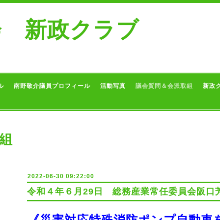
会 新政クラブ
ル
南野敬介議員プロフィール
活動写真
議会質問＆会派取組
新政
組
2022-06-30 09:22:00
令和４年６月29日 総務産業常任委員会阪口
《災害対応特殊消防ポンプ自動車