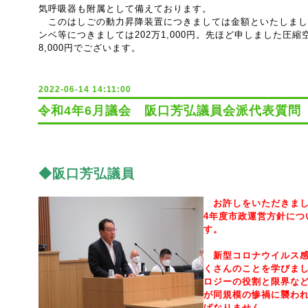
気呼吸器も附属として備えております。
このはしごの動力昇降装置につきましては金額といたしまして8
ンベ等につきましては202万1,000円。先ほど申しました圧縮
8,000円でございます。
2022-06-14 14:11:00
令和4年6月議会 阪口芳弘議員会派代表質問（
◆阪口芳弘議員
お許しをいただきま
4年度市政運営方針につ
す。
新型コロナウイルス感
くさんのことを学びま
ロジーの役割と限界な
が同規模の惨禍に襲わ
ばなりません。