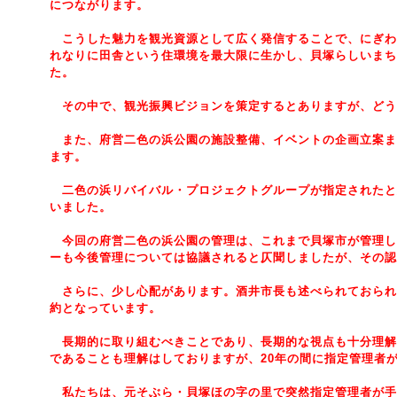
につながります。
こうした魅力を観光資源として広く発信することで、にぎわ
れなりに田舎という住環境を最大限に生かし、貝塚らしいまち
た。
その中で、観光振興ビジョンを策定するとありますが、どう
また、府営二色の浜公園の施設整備、イベントの企画立案ま
ます。
二色の浜リバイバル・プロジェクトグループが指定されたと
いました。
今回の府営二色の浜公園の管理は、これまで貝塚市が管理し
ーも今後管理については協議されると仄聞しましたが、その認
さらに、少し心配があります。酒井市長も述べられておられ
約となっています。
長期的に取り組むべきことであり、長期的な視点も十分理解
であることも理解はしておりますが、20年の間に指定管理者
私たちは、元そぶら・貝塚ほの字の里で突然指定管理者が手