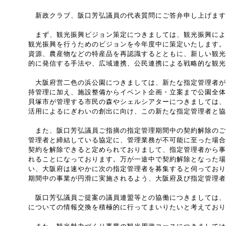
新政クラブ、阪口芳弘議員の代表質問にご答弁申し上げます
まず、観光振興ビジョン策定につきましては、観光振興によ
観光振興を行うためのビジョンを今年度中に策定いたします。
資源、農産物などの特産品を再認識するとともに、新しい観光
的に発信する手法や、広域連携、公民連携による戦略的な観光
大阪府営二色の浜公園につきましては、新たな指定管理者が令
持管理に加え、施設整備からイベント企画・立案まで公園全体
貝塚市が管理する市民の森やシェルシアターにつきましては、
活用によるにぎわいの創出に向け、この新たな指定管理者と協
また、阪口芳弘議員ご指摘の指定管理期間中の契約解除のご
管理者と締結している協定に、管理業務が不可能に至った場合
契約を解除できると定められておりまして、指定管理者から事
れることになっております。万が一途中で契約解除となった場
い、大阪府は速やかに次の指定管理者を募集すると伺っており
期間中の事業が円滑に実施されるよう、大阪府及び指定管理者
阪口芳弘議員ご提案の議員連盟等との協働につきましては、
についての情報交換を積極的に行ってまいりたいと考えており