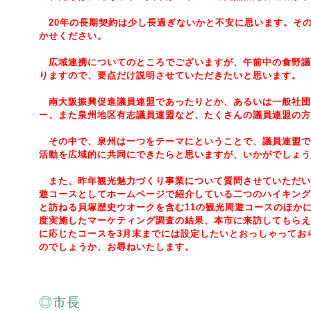
20年の長期契約は少し長過ぎないかと不安に思います。そ
かせください。
広域連携についてのところでございますが、午前中の食野議
りますので、要点だけ説明させていただきたいと思います。
南大阪振興促進議員連盟であったりとか、あるいは一般社団
ー、また泉州地区有志議員連盟など、たくさんの議員連盟の方
その中で、泉州は一つをテーマにということで、議員連盟で
活動を広域的に共同にできたらと思いますが、いかがでしょう
また、昨年観光魅力づくり事業について質問させていただい
遊コースとしてホームページで紹介している二つのハイキング
と訪ねる貝塚歴史ウオークを含む11の観光周遊コースのほか
度実施したマーケティング調査の結果、本市に来訪してもらえ
に応じたコースを3月末までには設定したいとおっしゃってお
のでしょうか、お尋ねいたします。
◎市長