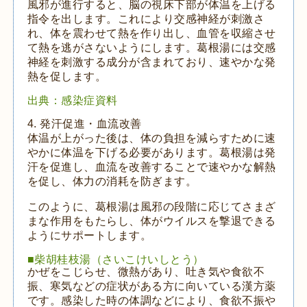
風邪が進行すると、脳の視床下部が体温を上げる
指令を出します。これにより交感神経が刺激さ
れ、体を震わせて熱を作り出し、血管を収縮させ
て熱を逃がさないようにします。葛根湯には交感
神経を刺激する成分が含まれており、速やかな発
熱を促します。
出典：感染症資料
4. 発汗促進・血流改善
体温が上がった後は、体の負担を減らすために速
やかに体温を下げる必要があります。葛根湯は発
汗を促進し、血流を改善することで速やかな解熱
を促し、体力の消耗を防ぎます。
このように、葛根湯は風邪の段階に応じてさまざ
まな作用をもたらし、体がウイルスを撃退できる
ようにサポートします。
■柴胡桂枝湯（さいこけいしとう）
かぜをこじらせ、微熱があり、吐き気や食欲不
振、寒気などの症状がある方に向いている漢方薬
です。感染した時の体調などにより、食欲不振や