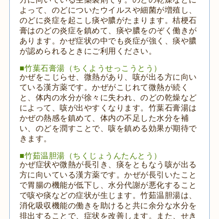
よって、のどについたウイルスや細菌が増殖し、
のどに炎症を起こし痰や膿がたまります。桔梗石
膏はのどの炎症を鎮めて、痰や膿をのぞく働きが
あります。かぜ症状の中でも炎症が強く、痰や膿
が認められるときにご利用ください。
■竹葉石膏湯（ちくようせっこうとう）
かぜをこじらせ、微熱があり、咳が出る方に向い
ている漢方薬です。かぜがこじれて微熱が続く
と、体内の水分が徐々に失われ、のどの乾燥など
によって、咳が出やすくなります。竹葉石膏湯は
かぜの熱感を鎮めて、体内の不足した水分を補
い、のどを潤すことで、咳を鎮める効果が期待で
きます。
■竹茹温胆湯（ちくじょうんたんとう）
かぜ症状や微熱が長引き、痰をともなう咳が出る
方に向いている漢方薬です。かぜが長引いたこと
で胃腸の機能が低下し、水分代謝が悪化すること
で咳や痰などの症状が生じます。竹茹温胆湯は、
消化吸収機能の働きを助けると共に余分な水分を
排出することで、症状を改善します。また、せき