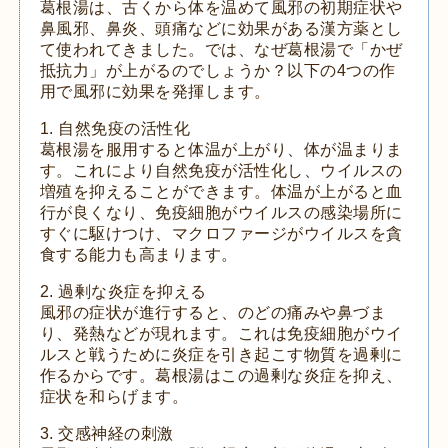
葛根湯は、古くから体を温めて風邪の初期症状や
鼻風邪、鼻炎、頭痛などに効果がある漢方薬とし
て使われてきました。では、なぜ葛根湯で「かぜ
抵抗力」が上がるのでしょうか？以下の4つの作
用で風邪に効果を発揮します。
1. 自然免疫の活性化
葛根湯を服用すると体温が上がり、体が温まりま
す。これにより自然免疫が活性化し、ウイルスの
増殖を抑えることができます。体温が上がると血
行が良くなり、免疫細胞がウイルスの感染場所に
すぐに駆けつけ、マクロファージがウイルスを貪
食する能力も高まります。
2. 過剰な炎症を抑える
風邪の症状が進行すると、のどの痛みや鼻づま
り、発熱などが現れます。これは免疫細胞がウイ
ルスと戦うために炎症を引き起こす物質を過剰に
作るからです。葛根湯はこの過剰な炎症を抑え、
症状を和らげます。
3. 交感神経の刺激