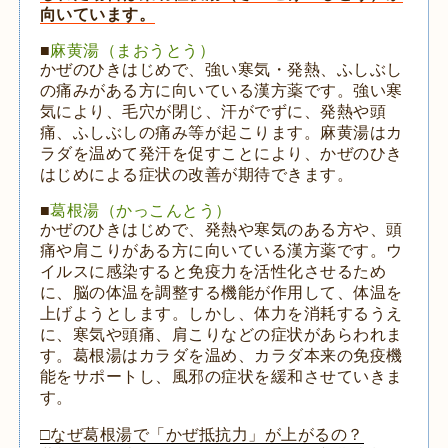
向いています。
■
麻黄湯（まおうとう）
かぜのひきはじめで、強い寒気・発熱、ふしぶし
の痛みがある方に向いている漢方薬です。強い寒
気により、毛穴が閉じ、汗がでずに、発熱や頭
痛、ふしぶしの痛み等が起こります。麻黄湯はカ
ラダを温めて発汗を促すことにより、かぜのひき
はじめによる症状の改善が期待できます。
■
葛根湯（かっこんとう）
かぜのひきはじめで、発熱や寒気のある方や、頭
痛や肩こりがある方に向いている漢方薬です。ウ
イルスに感染すると免疫力を活性化させるため
に、脳の体温を調整する機能が作用して、体温を
上げようとします。しかし、体力を消耗するうえ
に、寒気や頭痛、肩こりなどの症状があらわれま
す。葛根湯はカラダを温め、カラダ本来の免疫機
能をサポートし、風邪の症状を緩和させていきま
す。
□なぜ葛根湯で「かぜ抵抗力」が上がるの？