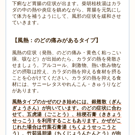
下痢など胃腸の症状が出ます。柴胡桂枝湯はカラ
ダの中の熱や炎症を鎮めながら、胃腸を元気にし
て体力を補うようにして、風邪の症状を緩和させ
ていきます。
【風熱：のどの痛みがあるタイプ】
風熱の症状（発熱、のどの痛み・黄色く粘っこい
痰、咳など）が出始めたら、カラダの熱を発散さ
せましょう。アルコール、刺激物、熱い飲み物な
どの摂取は控え、カラダの熱を抑える食材を摂る
ことを心がけてください。カラダの熱を抑える食
材には、サニーレタスやれんこん・きゅうりなど
があります。
風熱タイプのかぜのひき始めには、銀翹散（ぎん
ぎょうさん）が向いています。のどの症状に合わ
せて、五虎湯（ごことう）、桔梗石膏（ききょう
せっこう）を利用することもあります。かぜがこ
じれた場合は竹葉石膏湯（ちくようせっこうと
う）、竹茹温胆湯（ちくじょうんたんとう）が向