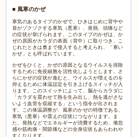
■ 風寒のかぜ
寒気のあるタイプのかぜで、ひきはじめに背中や
首がゾクゾクする寒気（悪寒）、発熱、頭痛など
の症状が挙げられます。このタイプのかぜは、か
ぜの原因がカラダの表面（背中）に取りつき、こ
じれたときは奥まで侵入すると考えられ、「寒い
かぜ」とも呼ばれています。
かぜをひくと、かぜの原因となるウイルスを排除
するために免疫細胞を活性化しようとします。さ
らにかぜの症状が進むと、ウイルスが増えるのを
抑えるために体温設定を引き上げるスイッチが入
ります。このスイッチによって、脳からカラダに
「カラダを震わせて熱を生み出し、熱を逃がさな
いよう血管を収縮する」という指令が出されま
す。この体温調整が、風寒のかぜの特徴である、
寒気（悪寒）や震えの症状につながります。ま
た、発熱などでエネルギーが消費するため、倦怠
感や筋肉痛・関節痛などの全身症状もあらわれや
すくなります。