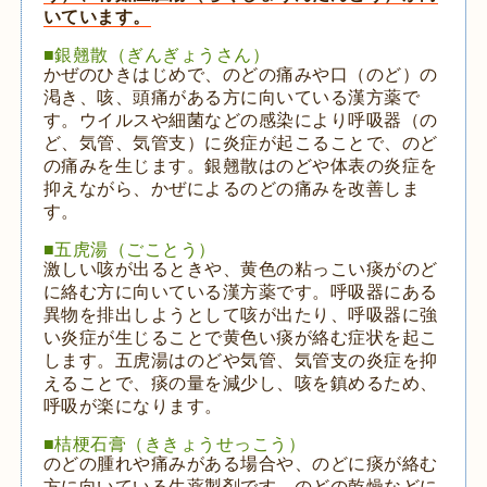
いています。
■銀翹散（ぎんぎょうさん）
かぜのひきはじめで、のどの痛みや口（のど）の
渇き、咳、頭痛がある方に向いている漢方薬で
す。ウイルスや細菌などの感染により呼吸器（の
ど、気管、気管支）に炎症が起こることで、のど
の痛みを生じます。銀翹散はのどや体表の炎症を
抑えながら、かぜによるのどの痛みを改善しま
す。
■五虎湯（ごことう）
激しい咳が出るときや、黄色の粘っこい痰がのど
に絡む方に向いている漢方薬です。呼吸器にある
異物を排出しようとして咳が出たり、呼吸器に強
い炎症が生じることで黄色い痰が絡む症状を起こ
します。五虎湯はのどや気管、気管支の炎症を抑
えることで、痰の量を減少し、咳を鎮めるため、
呼吸が楽になります。
■桔梗石膏（ききょうせっこう）
のどの腫れや痛みがある場合や、のどに痰が絡む
方に向いている生薬製剤です。のどの乾燥などに