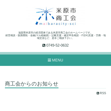
滋賀県米原市の経済団体である米原市商工会のホームページです。
経営相談・販路開拓・金融(マル経融資)・記帳支援・確定申告相談・IT(DX)支援・労務・地
域交流など、是非ご相談下さい。
0749-52-0632
MENU
商工会からのお知らせ
RSS