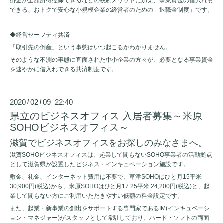
掛金が全額所得控除できるなどの税制メリットに加え、事業資金の借入れも
できる、おトクで安心な小規模企業の経営者のための「退職金制度」です。
◆経営セーフティ共済
「取引先の倒産」という事態はいつ起こるかわかりません。
そのような不測の事態に直面された中小企業の方々が、必要となる事業資金
を速やかに借入れできる共済制度です。
2020
02
09 22:40
/
/
県立のビジネスオフィス 入居者募集～米原
SOHOビジネスオフィス～
滋賀でビジネスオフィスをお探しのみなさまへ。
滋賀SOHOビジネスオフィスは、起業して間もないSOHO事業者の活動拠点
として滋賀県が設置したビジネス・インキュベーション施設です。
敷金、礼金、インターネット費用は不要で、草津SOHOはひと月15平米
30,900円(税込)から、米原SOHOはひと月17.25平米 24,200円(税込)と、起
業して間もない方にご利用いただきやすい低額の料金設定です。
また、起業・新事業の創出をサポートする専門家であるIM(インキュベーシ
ョン・マネジャー)がスタッフとして常駐しており、ハード・ソフトの両面