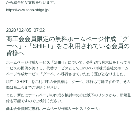
から総合的な支援を行います。
https://www.soho-shiga.jp/
2020
02
05 07:22
/
/
商工会会員限定の無料ホームページ作成「グ
ーペ」-「SHIFT」をご利用されている会員の
皆様へ
ホームページ作成サービス「
SHIFT
」について、令和
2
年
3
月末日をもってサ
ービスの提供を終了し、代替サービスとして
GMO
ペパボ株式会社のホーム
ページ作成サービス「グーペ」へ移行させていただく運びとなりました。
現在「
SHIFT
」をご利用中の会員様は「グーペ」移行も可能ですので、その
際は商工会までご連絡ください。
また、新たにホームページの作成を検討中の方は以下の
リンク
から、新規登
録も可能ですのでご検討ください。
商工会会員限定無料ホームページ作成サービス「グーペ」