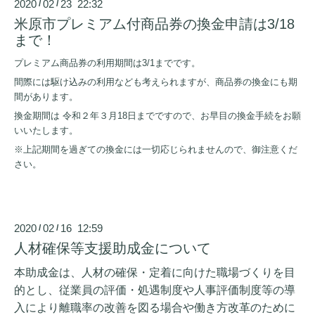
2020
02
23 22:32
/
/
米原市プレミアム付商品券の換金申請は3/18
まで！
プレミアム商品券の利用期間は3/1までです。
間際には駆け込みの利用なども考えられますが、商品券の換金にも期
間があります。
換金期間は 令和２年３
月18日までですので、
お早目の換金手続をお願
いいたします。
※上記期間を過ぎての換金には一切応じられませんので、御注意くだ
さい。
2020
02
16 12:59
/
/
人材確保等支援助成金について
本助成金は、
人材の確保・定着に向けた職場づくりを目
的とし、
従業員の評価・処遇制度や人事評価制度等の導
入により離職率の改善を図る場合や働き方改革のために