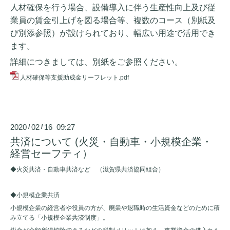
人材確保を行う場合、設備導入に伴う生産性向上及び従
業員の賃金引上げを図る場合等、複数のコース（別紙及
び別添参照）が設けられており、幅広い用途で活用でき
ます。
詳細につきましては、別紙を
ご参照ください。
人材確保等支援助成金リーフレット.pdf
2020
02
16 09:27
/
/
共済について (火災・自動車・小規模企業・
経営セーフティ）
◆
火災共済・自動車共済など （滋賀県共済協同組合）
◆
小規模企業共済
小規模企業の経営者や役員の方が、廃業や退職時の生活資金などのために積
み立てる「小規模企業共済制度」。