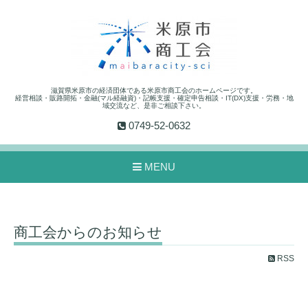
滋賀県米原市の経済団体である米原市商工会のホームページです。
経営相談・販路開拓・金融(マル経融資)・記帳支援・確定申告相談・IT(DX)支援・労務・地
域交流など、是非ご相談下さい。
0749-52-0632
MENU
商工会からのお知らせ
RSS