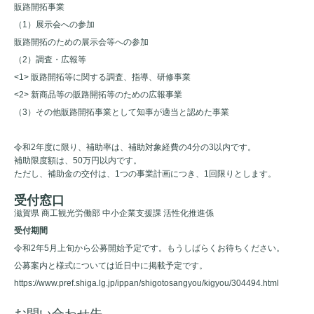
販路開拓事業
（1）展示会への参加
販路開拓のための展示会等への参加
（2）調査・広報等
<1> 販路開拓等に関する調査、指導、研修事業
<2> 新商品等の販路開拓等のための広報事業
（3）その他販路開拓事業として知事が適当と認めた事業
令和2年度に限り、補助率は、補助対象経費の4分の3以内です。
補助限度額は、50万円以内です。
ただし、補助金の交付は、1つの事業計画につき、1回限りとします。
受付窓口
滋賀県 商工観光労働部 中小企業支援課 活性化推進係
受付期間
令和2年5月上旬から公募開始予定です。もうしばらくお待ちください。
公募案内と様式については近日中に掲載予定です。
https://www.pref.shiga.lg.jp/ippan/shigotosangyou/kigyou/304494.html
お問い合わせ先