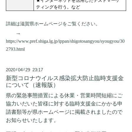
★インターネットを活用したテストマーケ
ティングを行う。など
詳細は滋賀県ホームページをご覧ください。
→
https://www.pref.shiga.lg.jp/ippan/shigotosangyou/syougyou/30
2793.html
2020
04
29 23:17
/
/
新型コロナウイルス感染拡大防止臨時支援金
について（速報版）
県の緊急事態措置による休業・営業時間短縮にご
協力いだいた皆様に対する臨時支援金にかかる申
請書類等が県ホームページに掲載されましたので
お知らせいたします。