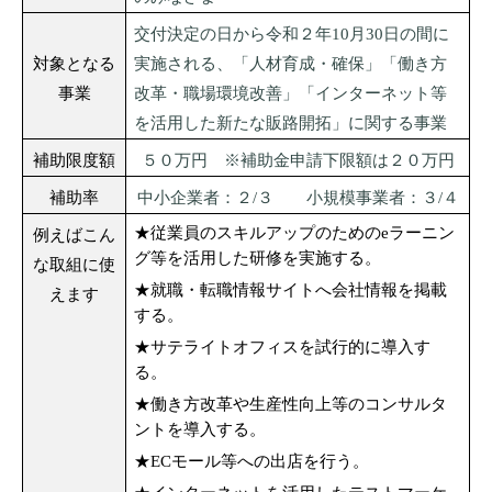
交付決定の日から令和２年
10
月
30
日の間に
対象となる
実施される、「人材育成・確保」「働き方
事業
改革・職場環境改善」「インターネット等
を活用した新たな販路開拓」に関する事業
補助限度額
５０万円 ※補助金申請下限額は２０万円
補助率
中小企業者：２
/
３ 小規模事業者：３
/
４
★従業員のスキルアップのための
e
ラーニン
例えばこん
グ等を活用した研修を実施する。
な取組に使
★就職・転職情報サイトへ会社情報を掲載
えます
する。
★サテライトオフィスを試行的に導入す
る。
★働き方改革や生産性向上等のコンサルタ
ントを導入する。
★
EC
モール等への出店を行う。