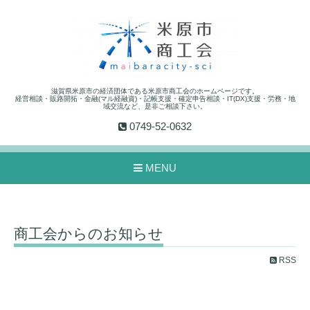
滋賀県米原市の経済団体である米原市商工会のホームページです。
経営相談・販路開拓・金融(マル経融資)・記帳支援・確定申告相談・IT(DX)支援・労務・地
域交流など、是非ご相談下さい。
0749-52-0632
MENU
商工会からのお知らせ
RSS