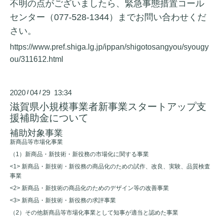
不明の点がございましたら、緊急事態措置コール
センター（077-528-1344）までお問い合わせくだ
さい。
https://www.pref.shiga.lg.jp/ippan/shigotosangyou/syougy
ou/311612.html
2020
04
29 13:34
/
/
滋賀県小規模事業者新事業スタートアップ支
援補助金について
補助対象事業
新商品等市場化事業
（1）新商品・新技術・新役務の市場化に関する事業
<1> 新商品・新技術・新役務の商品化のための試作、改良、実験、品質検査
事業
<2> 新商品・新技術の商品化のためのデザイン等の改善事業
<3> 新商品・新技術・新役務の求評事業
（2）その他新商品等市場化事業として知事が適当と認めた事業