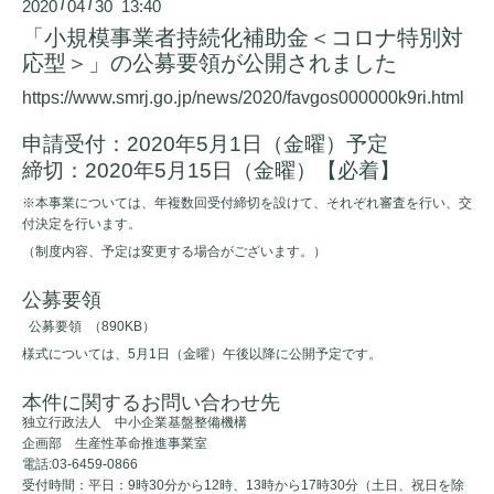
2020
04
30 13:40
/
/
「小規模事業者持続化補助金＜コロナ特別対
応型＞」の公募要領が公開されました
https://www.smrj.go.jp/news/2020/favgos000000k9ri.html
申請受付：2020年5月1日（金曜）予定
締切：2020年5月15日（金曜）【必着】
※
本事業については、年複数回受付締切を設けて、それぞれ審査を行い、交
付決定を行います。
（制度内容、予定は変更する場合がございます。）
公募要領
公募要領
（890KB）
様式については、5月1日（金曜）午後以降に公開予定です。
本件に関するお問い合わせ先
独立行政法人 中小企業基盤整備機構
企画部 生産性革命推進事業室
電話:
03-6459-0866
受付時間：平日：9時30分から12時、13時から17時30分（土日、祝日を除