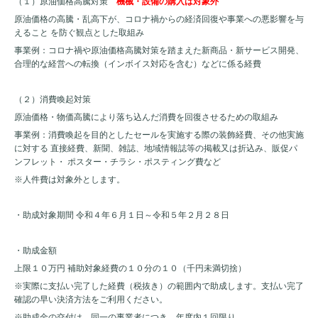
（１）原油価格高騰対策
機械・設備の購入は対象外
原油価格の高騰・乱高下が、コロナ禍からの経済回復や事業への悪影響を与
えること を防ぐ観点とした取組み
事業例：コロナ禍や原油価格高騰対策を踏まえた新商品・新サービス開発、
合理的な経営への転換（インボイス対応を含む）などに係る経費
（２）消費喚起対策
原油価格・物価高騰により落ち込んだ消費を回復させるための取組み
事業例：消費喚起を目的としたセールを実施する際の装飾経費、その他実施
に対する 直接経費、新聞、雑誌、地域情報誌等の掲載又は折込み、販促パ
ンフレット・ ポスター・チラシ・ポスティング費など
※人件費は対象外とします。
・助成対象期間 令和４年６月１日～令和５年２月２８日
・助成金額
上限１０万円 補助対象経費の１０分の１０（千円未満切捨）
※実際に支払い完了した経費（税抜き）の範囲内で助成します。支払い完了
確認の早い決済方法をご利用ください。
※助成金の交付は、同一の事業者につき、年度内１回限り