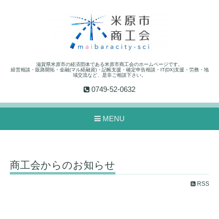
滋賀県米原市の経済団体である米原市商工会のホームページです。
経営相談・販路開拓・金融(マル経融資)・記帳支援・確定申告相談・IT(DX)支援・労務・地
域交流など、是非ご相談下さい。
0749-52-0632
MENU
商工会からのお知らせ
RSS