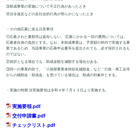
③助成事業の実施について不正行為があったとき
④法令違反などの反社会的行為が明らかになったとき
・その他応募に係る注意事項
①応募された書類等は返却しない。 応募にかかる一切の費用については、
応募者自身の負担とする。なお、本助成事業は、予算額の枠内で実施する事
業であるため、当該事業の応募申込書等を提出されても、必ず採択されるも
のではない。
②採択となる場合でも、助成金額を減額する場合がある。
③同一の事業内容で、「小規模事業者持続化補助金」など「行政・商工会等
からの補助金・助成金」を受けている場合は、助成の対象外とする。
・実施の時期 当実施要領は令和４年７月１３日より実施する。
実施要領.pdf
交付申請書.pdf
チェックリスト.pdf