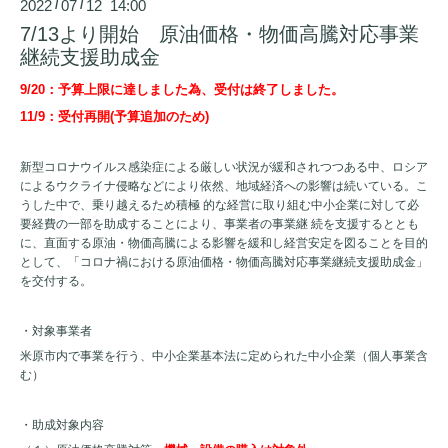
2022
07
12 14:00
/
/
7/13より開始 原油価格・物価高騰対応事業
継続支援助成金
9/20：予算上限に達しました為、受付は終了しました。
11/9：受付再開(予算追加のため)
新型コロナウイルス感染症による厳しい状況が緩和されつつある中、ロシア
によるウクライナ侵略などにより依然、地域経済への影響は続いている。こ
うした中で、乗り越えるため積極 的な経営に取り組む中小企業に対して必
要経費の一部を助成することにより、事業者の事業継 続を支援するととも
に、直面する原油・物価高騰による影響を緩和し経営安定を図ることを目的
として、「コロナ禍における原油価格・物価高騰対応事業継続支援助成金」
を交付する。
・対象事業者
米原市内で事業を行う、中小企業基本法に定められた中小企業（個人事業含
む）
・助成対象内容