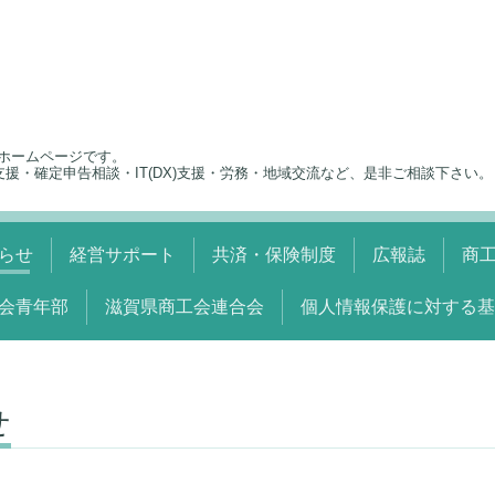
ホームページです。
支援・確定申告相談・IT(DX)支援・労務・地域交流など、是非ご相談下さい。
らせ
経営サポート
共済・保険制度
広報誌
商
会青年部
滋賀県商工会連合会
個人情報保護に対する基
せ