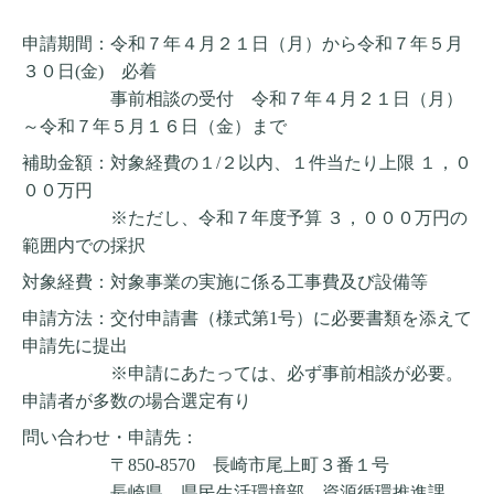
申請期間：令和７年４月２１日（月）から令和７年５月
３０日(金) 必着
事前相談の受付 令和７年４月２１日（月）
～令和７年５月１６日（金）まで
補助金額：対象経費の１/２以内、１件当たり上限 １，０
００万円
※ただし、令和７年度予算 ３，０００万円の
範囲内での採択
対象経費：対象事業の実施に係る工事費及び設備等
申請方法：交付申請書（様式第1号）に必要書類を添えて
申請先に提出
※申請にあたっては、必ず事前相談が必要。
申請者が多数の場合選定有り
問い合わせ・申請先：
〒850-8570 長崎市尾上町３番１号
長崎県 県民生活環境部 資源循環推進課