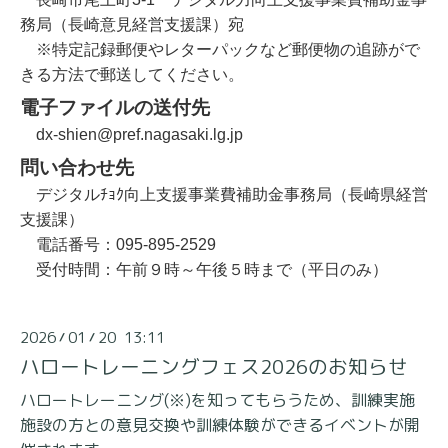
務局（長崎意見経営支援課）宛
※特定記録郵便やレターパックなど郵便物の追跡がで
きる方法で郵送してください。
電子ファイルの送付先
dx-shien@pref.nagasaki.lg.jp
問い合わせ先
デジタルﾁｮｸ向上支援事業費補助金事務局（長崎県経営
支援課）
電話番号：095-895-2529
受付時間：午前９時～午後５時まで（平日のみ）
2026
01
20 13:11
/
/
ハロートレーニングフェス2026のお知らせ
ハロートレーニング(※)を知ってもらうため、訓練実施
施設の方との意見交換や訓練体験ができるイベントが開