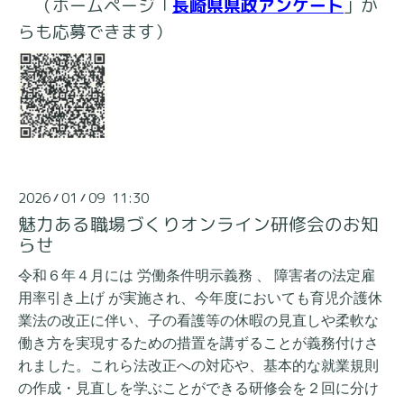
（ホームページ「
長崎県県政アンケート
」か
らも応募できます）
2026
01
09 11:30
/
/
魅力ある職場づくりオンライン研修会のお知
らせ
令和６年４月には 労働条件明示義務 、 障害者の法定雇
用率引き上げ が実施され、今年度においても育児介護休
業法の改正に伴い、子の看護等の休暇の見直しや柔軟な
働き方を実現するための措置を講ずることが義務付けさ
れました。これら法改正への対応や、基本的な就業規則
の作成・見直しを学ぶことができる研修会を２回に分け