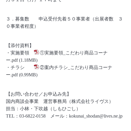
３．募集数 申込受付先着５０事業者（出展者数 ３
０事業者程度）
【添付資料】
・実施要領
①実施要領_こだわり商品コーナ
ー.pdf
(1.18MB)
・チラシ
②案内チラシ_こだわり商品コーナ
ー.pdf
(0.99MB)
【お問い合わせ／お申込み先】
国内商談会事業 運営事務局（株式会社ライヴス）
担当：小林・下吹越（しもひごし）
TEL：03-6822-0158 メール：
kokunai_shodan@lives.ne.jp