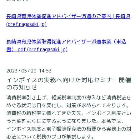
長崎県育児休業促進アドバイザー派遣のご案内 | 長崎県
(pref.nagasaki.jp)
長崎県育児休業取得促進アドバイザー派遣事業（申込
書）.pdf (pref.nagasaki.jp)
2023
05
29 14:53
/
/
インボイスの実務へ向けた対応セミナー開催
のお知らせ
消費税率引き上げ、軽減税率制度の導入など消費税法を
めぐる状況は日々変化し、対策が求められております。
消費税の新税率に慣れてきた矢先、インボイス制度とい
う言葉をよく耳にするようになりました。本会では、
インボイス制度と電子帳簿保存法の概要から実務上の対
応法について税務のプロが解説
します。