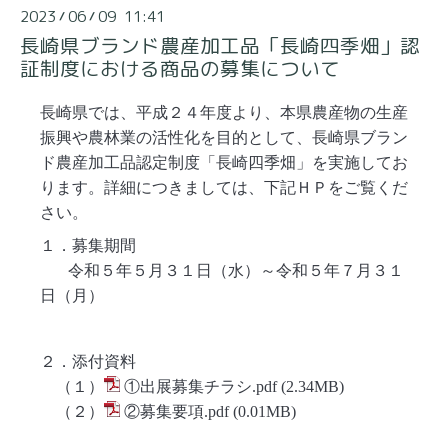
2023
06
09 11:41
/
/
長崎県ブランド農産加工品「長崎四季畑」認
証制度における商品の募集について
長崎県では、平成２４年度より、本県農産物の生産
振興や農林業の活性化を目的として、長崎県ブラン
ド農産加工品認定制度「長崎四季畑」を実施してお
ります。詳細につきましては、下記ＨＰをご覧くだ
さい。
１．募集期間
令和５年５月３１日（水）～令和５年７月３１
日（月）
２．添付資料
（１）
①出展募集チラシ.pdf
(2.34MB)
（２）
②募集要項.pdf
(0.01MB)