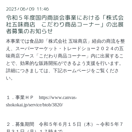
2023
06
09 11:46
/
/
令和５年度国内商談会事業における「株式会
社五味商店 こだわり商品コーナー」の出展
者募集のお知らせ
本事業では食品卸「株式会社 五味商店」経由の商流を整
え、スーパーマーケット・トレードショー２０２４の五
味商店ブース「こだわり商品コーナー」内に出展するこ
とで、効果的な販路開拓ができるよう支援を行います。
詳細につきましては、下記ホームページをご覧くださ
い。
１．事業ＨＰ
https://www.canvas-
shokokai.jp/service/btob/3820/
２．募集期間 令和５年６月１５日（木）～令和５年７
月３１日（月）１７時まで