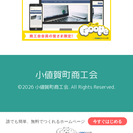
小値賀町商工会
©2026
小値賀町商工会
. All Rights Reserved.
誰でも簡単、無料でつくれるホームページ
今すぐはじめる