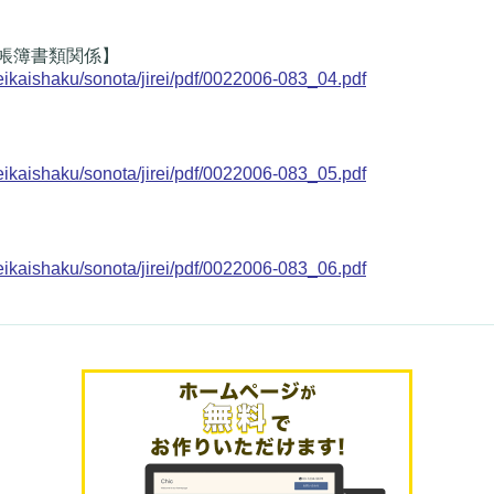
帳簿書類関係】
zeikaishaku/sonota/jirei/pdf/0022006-083_04.pdf
zeikaishaku/sonota/jirei/pdf/0022006-083_05.pdf
zeikaishaku/sonota/jirei/pdf/0022006-083_06.pdf