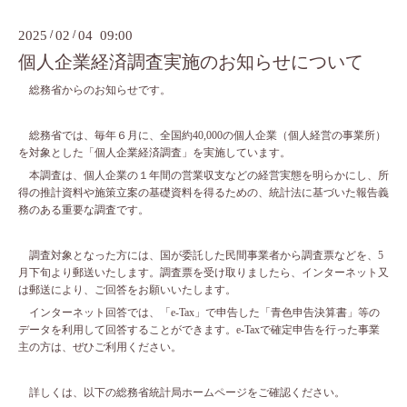
2025
/
02
/
04 09:00
個人企業経済調査実施のお知らせについて
総務省からのお知らせです。
総務省では、毎年６月に、全国約40,000の個人企業（個人経営の事業所）
を対象とした「個人企業経済調査」を実施しています。
本調査は、個人企業の１年間の営業収支などの経営実態を明らかにし、所
得の推計資料や施策立案の基礎資料を得るための、統計法に基づいた報告義
務のある重要な調査です。
調査対象となった方には、国が委託した民間事業者から調査票などを、5
月下旬より郵送いたします。調査票を受け取りましたら、インターネット又
は郵送により、ご回答をお願いいたします。
インターネット回答では、「e-Tax」で申告した「青色申告決算書」等の
データを利用して回答することができます。e-Taxで確定申告を行った事業
主の方は、ぜひご利用ください。
詳しくは、以下の総務省統計局ホームページをご確認ください。