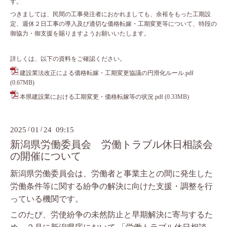
す。
つきましては、民間の工事発注者におかれましても、余裕をもった工期設
定、週休２日工事の導入及び適切な価格転嫁・工期変更等について、特段の
御協力・御支援を賜りますようお願いいたします。
詳しくは、以下の資料をご確認ください。
建設業法改正による価格転嫁・工期変更協議の円滑化ルール.pdf
(0.67MB)
本県建設業における工期変更・価格転嫁等の状況.pdf
(0.33MB)
2025
/
01
/
24 09:15
新潟県労働委員会 労働トラブル休日相談会
の開催について
新潟県労働委員会は、労働者と事業主との間に発生した
労働条件等に関する紛争の解決に向けた支援・調整を行
っている機関です。
このたび、労使紛争の未然防止と早期解決に寄与するた