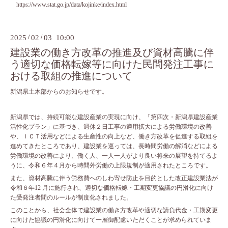
https://www.stat.go.jp/data/kojinke/index.html
2025
/
02
/
03 10:00
建設業の働き方改革の推進及び資材高騰に伴
う適切な価格転嫁等に向けた民間発注工事に
おける取組の推進について
新潟県土木部からのお知らせです。
新潟県では、持続可能な建設産業の実現に向け、「第四次・新潟県建設産業
活性化プラン」に基づき、週休２日工事の適用拡大による労働環境の改善
や、ＩＣＴ活用などによる生産性の向上など、働き方改革を促進する取組を
進めてきたところであり、建設業を巡っては、長時間労働の解消などによる
労働環境の改善により、働く人、一人一人がより良い将来の展望を持てるよ
うに、令和６年４月から時間外労働の上限規制が適用されたところです。
また、資材高騰に伴う労務費へのしわ寄せ防止を目的とした改正建設業法が
令和６年12 月に施行され、適切な価格転嫁・工期変更協議の円滑化に向け
た受発注者間のルールが制度化されました。
このことから、社会全体で建設業の働き方改革や適切な請負代金・工期変更
に向けた協議の円滑化に向けて一層御配慮いただくことが求められていま