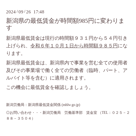
2024
/
09
/
26 17:48
新潟県の最低賃金が時間額985円に変わりま
す
新潟県最低賃金は現行の時間額９３１円から５４円引き
上げられ、
令和６年１０月１日から時間額９８５円
にな
ります。
新潟県最低賃金は、新潟県内で事業を営む全ての使用者
及びその事業場で働く全ての労働者（臨時、パート、ア
ルバイト等を含む）に適用されます。
この機会に最低賃金を確認しましょう。
新潟労働局：新潟県最低賃金関係 (mhlw.go.jp)
◎お問い合わせ・・・新潟労働局 労働基準部 賃金室 （TEL：０２５－２
８８－３５０４）