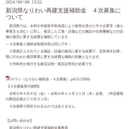
2024
/
09
/
09 13:22
新潟県なりわい再建支援補助金 ４次募集に
ついて
新潟県では、令和６年能登半島地震により被害を受けた中小企業等（個人
事業主も含む）に対し、被災した工場・店舗などの施設や生産機械などの設
備の復旧に要する経費を補助しています。
～３次募集と補助金制度内容は同じです～
※資産計上されている施設・設備の復旧に要する経費で、災害発生以降、
既に行われた復旧事業に要する経費も補助の対象となります。
※市町村が発行する被災証明・罹災証明等が必要です。
チラシ（なりわい補助金・４次募集）.pdf
(0.22MB)
【４次募集受付期間】
令和６年９月６日（金）～令和６年１０月３１日（木）必着。（申請書類
の郵送必着が１０月３１日）
※先着順で採択されるものではありません。
【お問い合わせ】
新潟県なりわい再建支援補助金事務局