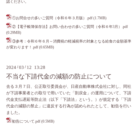
認ください。
①お問合せの多いご質問（令和６年３月版）.pdf
(1.7MB)
②【電子帳簿保存法】お問い合わせの多いご質問（令和６年3月）.pdf
(0.29MB)
③参考：令和６年６月～消費税の軽減税率の対象となる給食の金額基準
が変わります！.pdf
(0.65MB)
2024
/
03
/
12 13:28
不当な下請代金の減額の防止について
去る３月７日、
公正取引委員会が、日産自動車株式会社に対し、同社
が下請事業者との取引で用いていた「割戻金」の運用について、下請
代金支払遅延等防止法（以下「下請法」という。）が規定する「下請
代金の減額の禁止」に違反する行為が認められたとして、勧告を行い
ました。
勧告について.pdf
(0.5MB)