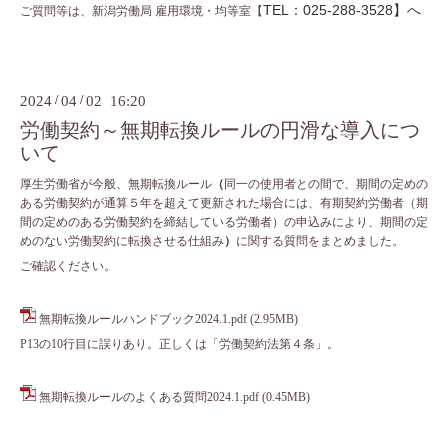
TEL：025-288-3528】へ
ご質問等は、新潟労働局 雇用環境・均等室【
2024
/
04
/
02 16:20
労働契約～無期転換ルールの円滑な導入につ
いて
厚生労働省が今般、無期転換ルール
（
同一の使用者との間で、期間の定めの
ある労働契約が通算５年を超えて更新された場合には、有期契約労働者（期
間の定めのある労働契約を締結している労働者）の申込みにより、期間の定
めのない労働契約に転換させる仕組み
）
に関する質問をまとめました。
ご確認ください。
無期転換ルールハンドブック2024.1.pdf
(2.95MB)
P13の10行目に誤りあり。正しくは「労働契約法第４条」。
無期転換ルールのよくある質問2024.1.pdf
(0.45MB)