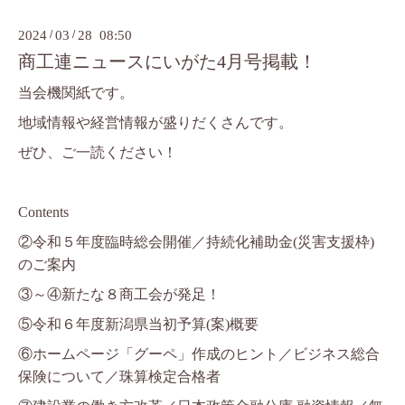
2024
/
03
/
28 08:50
商工連ニュースにいがた4月号掲載！
当会機関紙です。
地域情報や経営情報が盛りだくさんです。
ぜひ、ご一読ください！
Contents
②令和５年度臨時総会開催／持続化補助金(災害支援枠)
のご案内
③～④新たな８商工会が発足！
⑤令和６年度新潟県当初予算(案)概要
⑥ホームページ「グーペ」作成のヒント／ビジネス総合
保険について／珠算検定合格者