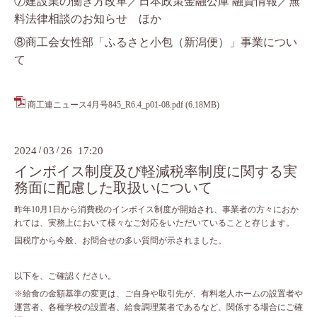
⑦建設業の働き方改革／日本政策金融公庫 融資情報／無
料法律相談のお知らせ ほか
⑧商工会女性部「ふるさと小包（新潟便）」事業につい
て
商工連ニュース4月号845_R6.4_p01-08.pdf
(6.18MB)
2024
/
03
/
26 17:20
インボイス制度及び軽減税率制度に関する実
務面に配慮した取扱いについて
昨年10月1日から消費税のインボイス制度が開始され、事業者の方々におか
れては、実務上において様々なご対応をいただいていることと存じます。
国税庁から今般、お問合せの多い質問が示されました。
以下を、ご確認ください。
※給食の金額基準の変更は、ご自身や取引先が、有料老人ホームの設置者や
運営者、各種学校の設置者、給食調理業者であるなど、関係する場合にご確