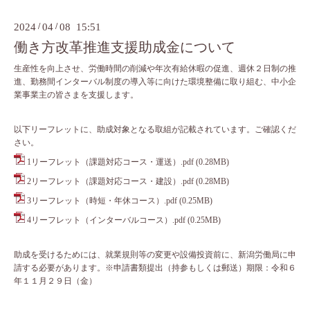
2024
/
04
/
08 15:51
働き方改革推進支援助成金について
生産性を向上させ、労働時間の削減や年次有給休暇の促進、週休２日制の推
進、勤務間インターバル制度の導入等に向けた環境整備に取り組む、中小企
業事業主の皆さまを支援します。
以下リーフレットに、助成対象となる取組が記載されています。ご確認くだ
さい。
1リーフレット（課題対応コース・運送）.pdf
(0.28MB)
2リーフレット（課題対応コース・建設）.pdf
(0.28MB)
3リーフレット（時短・年休コース）.pdf
(0.25MB)
4リーフレット（インターバルコース）.pdf
(0.25MB)
助成を受けるためには、就業規則等の変更や設備投資前に、新潟労働局に申
請する必要があります。※申請書類提出（持参もしくは郵送）期限：令和６
年１１月２９日（金）