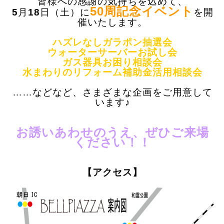
皆様への感謝の気持ちを込めて、
50周記念イベント
5
月
18
日（土）に
を開
催いたします。
ハズレなしガラポン抽選会
ウォーターサーバーお試し会
ガス器具お困り相談会
水まわりのリフォーム補助金活用相談会
……などなど、さまざまな企画をご用意して
います♪
お誘いあわせのうえ、ぜひご来場
ください！！
【アクセス】