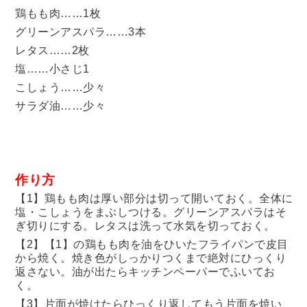
鶏もも肉……1枚
グリーンアスパラ……3本
レタス……2枚
塩……小さじ1
こしょう……少々
サラダ油……少々
作り方
【1】鶏もも肉は厚い部分は切って開いておく。全体に
塩・こしょうをまぶしつける。グリーンアスパラはそ
ぎ切りにする。レタスは洗って水気を切っておく。
【2】【1】の鶏もも肉を油をひいたフライパンで皮目
から焼く。焼き色がしっかりつくまで絶対にひっくり
返さない。油が出たらキッチンペーパーでふいてお
く。
【3】片面が焼けたらひっくり返してもう片面を焼い