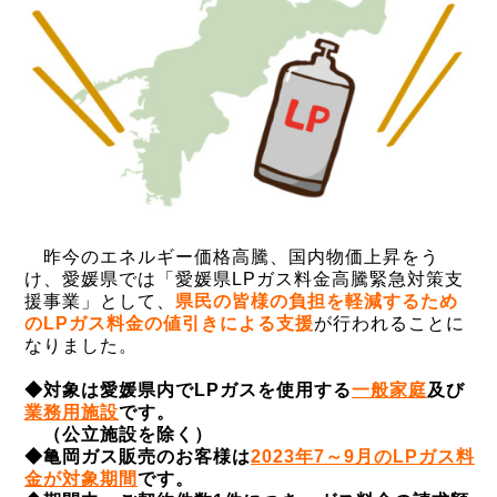
昨今のエネルギー価格高騰、国内物価上昇をう
け、愛媛県では「愛媛県LPガス料金高騰緊急対策支
援事業」として、
県民の皆様の負担を軽減するため
のLPガス料金の値引きによる支援
が行われることに
なりました。
◆対象は愛媛県内でLPガスを使用する
一般家庭
及び
業務用施設
です。
（公立施設を除く）
◆
亀岡ガス販売のお客様は
2023年7～9月のLPガス料
金が対象期間
です。