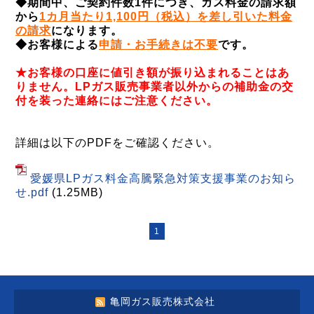
◆
期間中、ご契約件数1件につき、ガス料金の請求額
から
1カ月当たり1,100円（税込）を差し引いた料金
の請求
になります。
◆
お客様による
申請・お手続きは不要
です。
★お客様の口座に値引き額が振り込まれることはあ
りません。LPガス販売事業者以外からの補助金の交
付を装った連絡にはご注意ください。
詳細は以下のPDFをご確認ください。
愛媛県LPガス料金高騰緊急対策支援事業のお知ら
せ.pdf
(1.25MB)
1
亀岡ガス販売株式会社