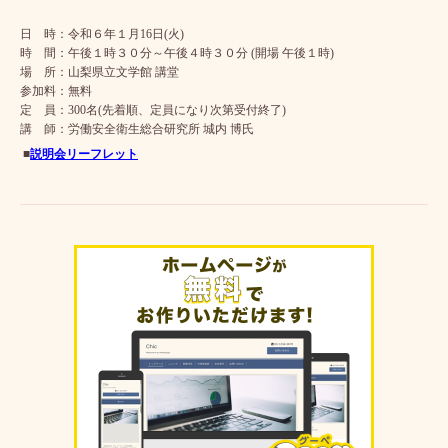
日 時：令和６年１月16日(火)
時 間：午後１時３０分～午後４時３０分 (開場 午後１時)
場 所：山梨県立文学館 講堂
参加料：無料
定 員：300名(先着順、定員になり次第受付終了)
講 師：労働安全衛生総合研究所 城内 博氏
■
説明会リーフレット