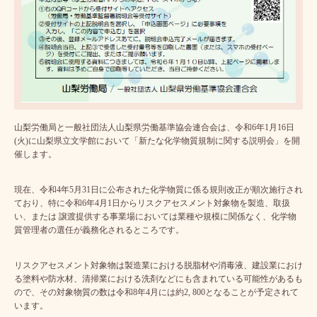
山梨労働局と一般社団法人山梨県労働基準協会連合会は、令和6年1月16日
(火)に山梨県立文学館において「新たな化学物質規制に関する説明会」を開
催します。
現在、令和4年5月31日に公布された化学物質に係る規則改正が順次施行され
ており、特に令和6年4月1日からリスクアセスメント対象物を製造、取扱
い、または 譲渡提供する事業場においては業種や規模に関係なく、化学物
質管理者の選任が義務化されるところです。
リスクアセスメント対象物は製造業における脱脂材や消毒液、建設業におけ
る塗料や防水材、清掃業における洗剤などにも含まれている可能性があるも
ので、その対象物質の数は令和8年4月には約2, 800となることが予定されて
います。