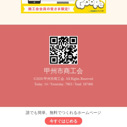
甲州市商工会
©2026
甲州市商工会
. All Rights Reserved.
Today:
14
/ Yesterday:
7063
/ Total:
187466
誰でも簡単、無料でつくれるホームページ
今すぐはじめる