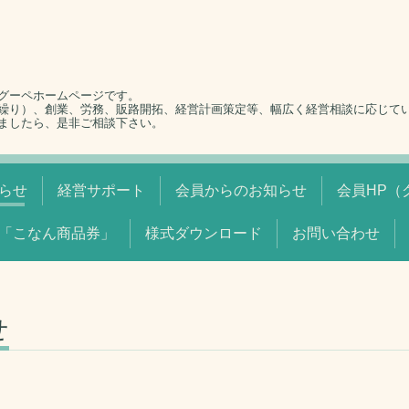
グーペホームページです。
繰り）、創業、労務、販路開拓、経営計画策定等、幅広く経営相談に応じて
ましたら、是非ご相談下さい。
らせ
経営サポート
会員からのお知らせ
会員HP（
「こなん商品券」
様式ダウンロード
お問い合わせ
せ