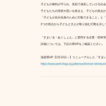
子どもの権利が守られ、笑顔で成長していける社会
子どもたちの現状や思いを踏まえ、子どもの視点か
「子どもが自分自身のために行動できること」と「
2つの視点から子どもと大人が取り組む行動を示し
「すまいる・あくしょん」に賛同する企業・団体等
詳細については、下記の県HPをご確認ください。
滋賀県HP【2月10日～】リニューアルした「す
https://www.pref.shiga.lg.jp/kensei/koho/e-shinbu