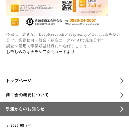
今回は、調査
AI
DeepResearch
／
Perplexity
／
Genspark
を使い
分け、業界動向・競合・顧客ニーズを“
AI
で最短分析”
調査
AI
活用で事業収益確保につなげましょう。
お申し込みはチラシ二次元コードより
トップページ
商工会の概要について
県連からのお知らせ
2026-08（4）