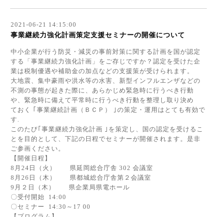
2021-06-21 14:15:00
事業継続力強化計画策定支援セミナーの開催について
中小企業が行う防災・減災の事前対策に関する計画を国が認定
する「事業継続力強化計画」をご存じですか？認定を受けた企
業は税制優遇や補助金の加点などの支援策が受けられます。
大地震、集中豪雨や洪水等の水害、新型インフルエンザなどの
不測の事態が起きた際に、あらかじめ緊急時に行うべき行動
や、緊急時に備えて平常時に行うべき行動を整理し取り決め
ておく ｢事業継続計画（ＢＣＰ） ｣の策定・運用はとても有効で
す.
このたび｢事業継続力強化計画 ｣を策定し、国の認定を受けるこ
とを目的として、下記の日程でセミナーが開催されます。是非
ご参画ください。
【開催日程】
8月24日（火） 県延岡総合庁舎 302 会議室
8月26日（木） 県都城総合庁舎第２会議室
9月２日（木） 県企業局県電ホール
〇受付開始 14:00
〇セミナー 14:30～17 00
【プログラム】