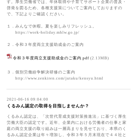
す。厚生労働省では、年休取得や子育てサポート企業の普及・
啓発を図るため、各種支援策についてご案内しておりますの
で、下記よりご確認ください。
１．みんなで休暇。夏を楽しみリフレッシュ。
https://work-holiday.mhlw.go.jp/
２．令和３年度両立支援助成金のご案内
令和３年度両立支援助成金のご案内.pdf
(2.13MB)
３．個別労働紛争解決研修のご案内
http://www.zenkiren.com/jutaku/kensyu.html
2021-06-16 09:04:00
くるみん認定の取得を目指しませんか？
くるみん認定は、「次世代育成支援対策推進法」に基づく厚生
労働大臣の認定です。近年、企業内における労働者の仕事と家
庭の両立支援の取り組みは一層高まりを見せており、本県のく
るみん認定企業は年々増加し、令和３年５月末現在で４４社と