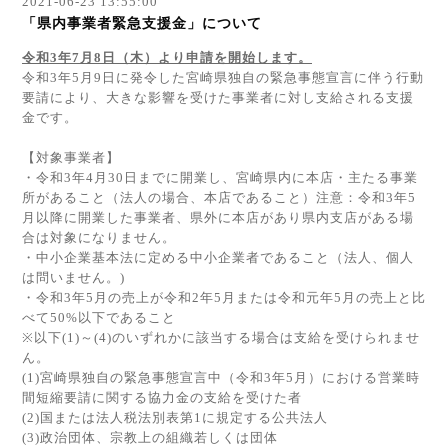
2021-06-23 13:55:00
「県内事業者緊急支援金」について
令和
3
年
7
月
8
日（木）より申請を開始します。
令和
3
年
5
月
9
日に発令した宮崎県独自の緊急事態宣言に伴う行動
要請により、大きな影響を受けた事業者に対し支給される支援
金です。
【対象事業者】
・令和
3
年
4
月
30
日までに開業し、宮崎県内に本店・主たる事業
所があること（法人の場合、本店であること）注意：令和
3
年
5
月以降に開業した事業者、県外に本店があり県内支店がある場
合は対象になりません。
・中小企業基本法に定める中小企業者であること（法人、個人
は問いません。
)
・令和
3
年
5
月の売上が令和
2
年
5
月または令和元年
5
月の売上と比
べて
50%
以下であること
※
以下
(1)
～
(4)
のいずれかに該当する場合は支給を受けられませ
ん。
(1)
宮崎県独自の緊急事態宣言中（令和
3
年
5
月）における営業時
間短縮要請に関する協力金の支給を受けた者
(2)
国または法人税法別表第
1
に規定する公共法人
(3)
政治団体、宗教上の組織若しくは団体