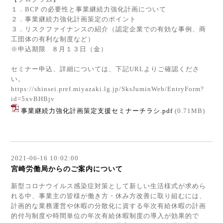
１．BCP の必要性と事業継続力強化計画について
２．事業継続力強化計画策定のポイント
３．リスクファイナンスの紹介（認定企業での有効な事例、商
工団体の有利な制度など）
※申込期限 ８月１３日（金）
セミナー申込、詳細については、下記URLよりご確認くださ
い。
https://shinsei.pref.miyazaki.lg.jp/SksJuminWeb/EntryForm?
id=5xvBHBjv
事業継続力強化計画策定支援セミナーチラシ.pdf
(0.71MB)
2021-06-16 10:02:00
宮崎労働局からのご案内について
新型コロナウイルス感染症対策として新しい生活様式が求めら
れる中、事業主の皆様が働き方・休み方改善に取り組むには、
計画的な業務運営や休暇の分散化に資する年次有給休暇の計画
的付与制度や時間単位の年次有給休暇制度の導入が効果的で