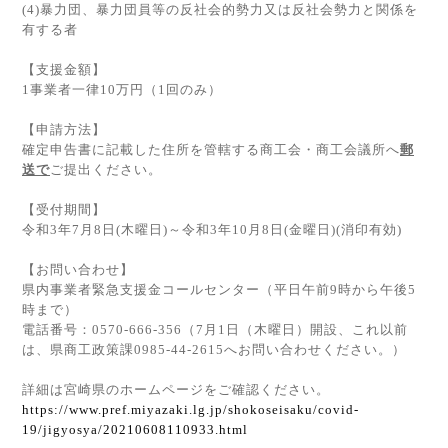
(4)
暴力団、暴力団員等の反社会的勢力又は反社会勢力と関係を
有する者
【支援金額】
1
事業者一律
10
万円（
1
回のみ）
【申請方法】
確定申告書に記載した住所を管轄する商工会・商工会議所へ
郵
送で
ご提出ください。
【受付期間】
令和
3
年
7
月
8
日
(
木曜日
)
～令和
3
年
10
月
8
日
(
金曜日
)(
消印有効
)
【お問い合わせ】
県内事業者緊急支援金コールセンター（平日午前
9
時から午後
5
時まで）
電話番号：
0570-666-356
（
7
月
1
日（木曜日）開設、これ以前
は、県商工政策課
0985-44-2615
へお問い合わせください。）
詳細は宮崎県のホームページをご確認ください。
https://www.pref.miyazaki.lg.jp/shokoseisaku/covid-
19/jigyosya/20210608110933.html