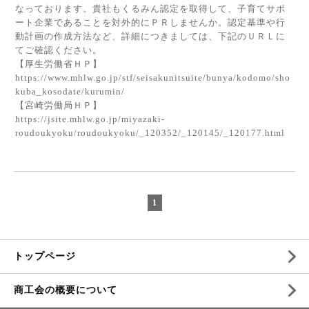
なっております。貴社もくるみん認定を取得して、子育てサポ
ート企業であることを対外的にＰＲしませんか。認定基準や行
動計画の作成方法など、詳細につきましては、下記のＵＲＬに
てご確認ください。
【厚生労働省ＨＰ】
https://www.mhlw.go.jp/stf/seisakunitsuite/bunya/kodomo/sho
kuba_kosodate/kurumin/
【宮崎労働局ＨＰ】
https://jsite.mhlw.go.jp/miyazaki-
roudoukyoku/roudoukyoku/_120352/_120145/_120177.html
1
トップページ
商工会の概要について