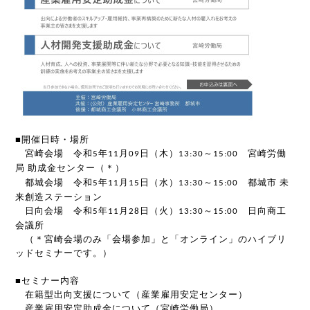
■
開催日時・場所
宮崎会場 令和
年
月
日（木）
～
宮崎労働
5
11
09
13:30
15:00
局
助成金センター（＊）
都城会場 令和
年
月
日（水）
～
都城市
未
5
11
15
13:30
15:00
来創造ステーション
日向会場 令和
年
月
日（火）
～
日向商工
5
11
28
13:30
15:00
会議所
（＊宮崎会場のみ「会場参加」と「オンライン」のハイブリ
ッドセミナーです。）
■
セミナー内容
在籍型出向支援について（産業雇用安定センター）
産業雇用安定助成金について（宮崎労働局）