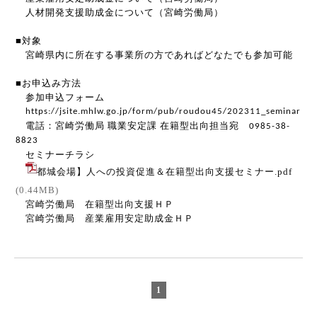
人材開発支援助成金について（宮崎労働局）
■
対象
宮崎県内に所在する事業所の方であればどなたでも参加可能
■
お申込み方法
参加申込フォーム
https://jsite.mhlw.go.jp/form/pub/roudou45/202311_seminar
電話：宮崎労働局
職業安定課
在籍型出向担当宛
0985-38-
8823
セミナーチラシ
都城会場】人への投資促進＆在籍型出向支援セミナー.pdf
(0.44MB)
宮崎労
働局 在籍型出向支援ＨＰ
宮崎労働局
産業雇用安定助成金ＨＰ
1