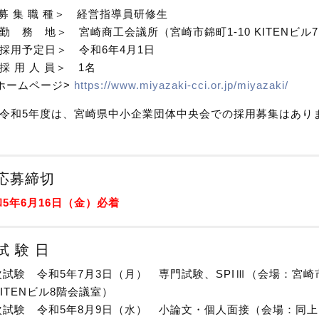
集 職 種＞ 経営指導員研修生
務 地＞ 宮崎商工会議所（宮崎市錦町1-10 KITENビル7
用予定日＞ 令和6年4月1日
用 人 員＞ 1名
ームページ>
https://www.miyazaki-cci.or.jp/miyazaki/
和5年度は、宮崎県中小企業団体中央会での採用募集はあり
応募締切
5年6月16日（金）必着
試 験 日
験 令和5年7月3日（月） 専門試験、SPIⅢ（会場：宮崎
 KITENビル8階会議室）
験 令和5年8月9日（水） 小論文・個人面接（会場：同上