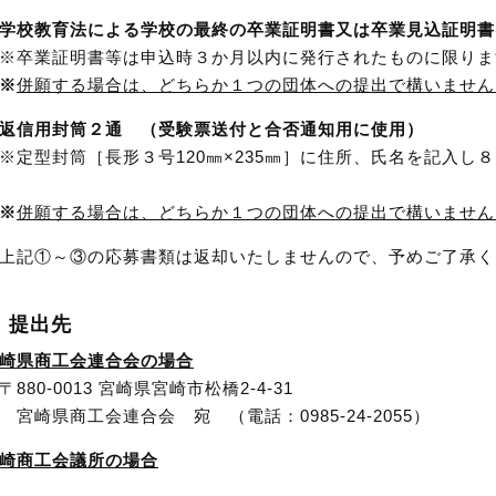
学校教育法による学校の最終の卒業証明書又は卒業見込証明書
業証明書等は申込時３か月以内に発行されたものに限りま
※
併願する場合は、どちらか１つの団体への提出で構いません
返信用封筒２通 （受験票送付と合否通知用に使用）
型封筒［長形３号
120
㎜×
235
㎜］に住所、氏名を記入し８
※
併願する場合は、どちらか１つの団体への提出で構いません
記①～③の応募書類は返却いたしませんので、予めご了承く
）提出先
崎県商工会連合会の場合
〒
880-0013
宮崎県宮崎市松橋2-4-31
商工会連合会 宛 （電話：0985-24-2055）
崎商工会議所の場合