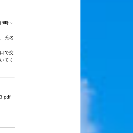
前
9
時～
、氏名
口で交
いてく
pdf