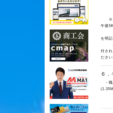
宮崎商
※受
午後
5
提出
を明記
郵送
付され
ださい
６．
・職
(1.35