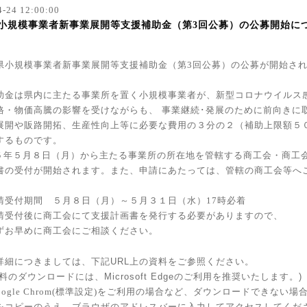
4-24 12:00:00
小規模事業者新事業展開等支援補助金（第3回公募）の公募開始に
県小規模事業者新事業展開等支援補助金（第3
回公募）の公募が開始さ
助金は県内に主たる事業所を置く小規模事業者が、新型コロナウイルス
格・物価高騰の影響
を受けながらも、
事業継続･発展のために前向きに
展開や販路開拓、生産性向上等に必要な費用の
３
分の
２
（補助上限額
５
するものです。
５
年５月８日（月）から主たる事業所の所在地を管轄する商工会・商工
書の受付が開始されます。また、申請にあたっては、管轄の商工会等へ
。
請受付期間 ５月８日（月）～５月３１日（水）17時必着
請受付後に商工会にて支援計画書を発行する必要がありますので、
お早めに商工会にご相談ください。
詳細につきましては、下記
URL
上の資料をご参照ください。
料のダウンロードには、Microsoft Edgeのご利用を推奨いたします。)
Google Chrom(標準設定)をご利用の場合など、ダウンロードできない場
をコピーのうえ
、ブラウザのアドレスバーに入力してアクセスしてくだ