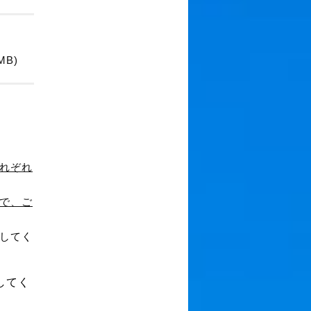
4MB)
れぞれ
で、ご
してく
してく