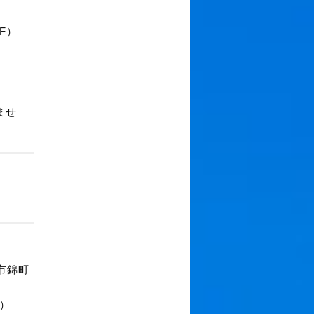
F）
ませ
市錦町
）