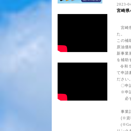
2023-0
宮崎県
宮崎
た。
この補
原油価
新事業
を補助
令和
て申請
ださ
い
〇申
※申
必ず
事業
(※資
(※
リンク