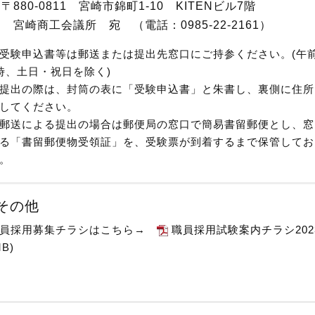
〒
880-0811
宮崎市錦町
1-10
KITEN
ビル
7
階
工会議所 宛 （電話：0985-22-2161）
験申込書等は郵送または提出先窓口にご持参ください。
(
午
時、土日・祝日を除く
)
の際は、封筒の表に「受験申込書」と朱書し、裏側に住所
してください。
による提出の場合は郵便局の窓口で簡易書留郵便とし、窓
る「書留郵便物受領証」を、受験票が到着するまで保管してお
。
その他
員採用募集チラシはこちら→
職員採用試験案内チラシ2023.
MB)