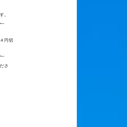
す。
。
４円切
。
ださ