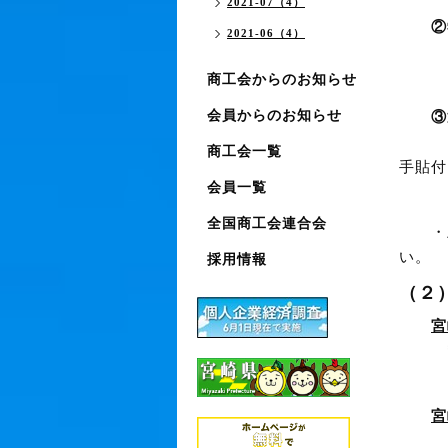
2021-07（4）
②
2021-06（4）
※卒
商工会からのお知らせ
会員からのお知らせ
③
※定
商工会一覧
手貼付
会員一覧
全国商工会連合会
・上
い。
採用情報
（２
宮
宮崎県
宮