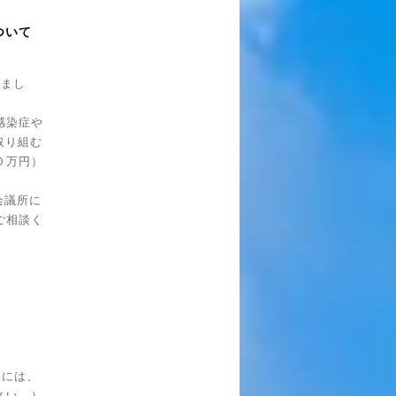
ついて
れまし
感染症や
取り組む
０
万円）
会議所に
ご相談く
合には、
さい。）