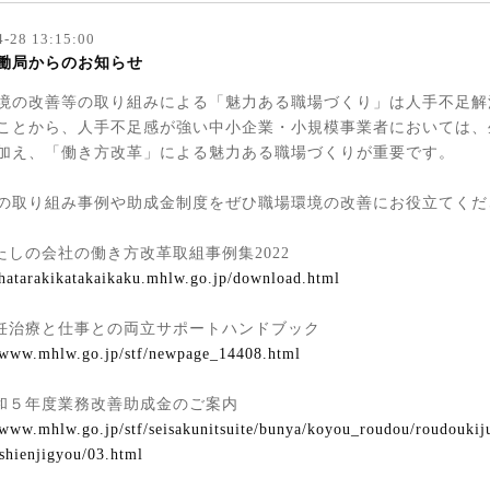
4-28 13:15:00
働局からのお知らせ
境の改善等の取り組みによる「魅力ある職場づくり」は人手不足解
ことから、人手不足感が強い中小企業・小規模事業者においては、
加え、「働き方改革」による魅力ある職場づくりが重要です。
の取り組み事例や助成金制度をぜひ職場環境の改善にお役立てくだ
わたしの会社の働き方改革取組事例集2022
/hatarakikatakaikaku.mhlw.go.jp/download.html
不妊治療と仕事との両立サポートハンドブック
//www.mhlw.go.jp/stf/newpage_14408.html
令和５年度業務改善助成金のご案内
/www.mhlw.go.jp/stf/seisakunitsuite/bunya/koyou_roudou/roudoukij
shienjigyou/03.html