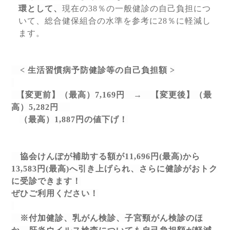
環として、
現在の
38
％の一般健診の自己負担につ
いて、総合健保組合の水準を参考に
28
％に軽減し
ます。
<
生活習慣病予防健診等の自己負担額
>
【変更前】（最高）
7,169
円
→
【変更後】（最
高）
5,282
円
（最高）
1,887
円の値下げ！
協会けんぽが補助する額が
11,696
円
(
最高
)
から
13,583
円
(
最高
)
へ引き上げられ、さらに健診がおトク
に受診できます！
ぜひご利用ください！
※付加健診、乳がん検診、子宮頸がん検診のほ