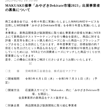
2023-02-02 10:55:00
MAKUAKE催事「みやざきDekitate市場2023」出展事業者
の募集について
商工会連合会では、令和４年度に実施いたしました
MAKUAKE
サービスを
活用した
WEB
催事「みやざき
Dekitate
市場」を令和５年度も実施いたしま
す。
本事業は、新商品開発及び販路開拓に取り組む事業者の皆様を対象に
WEB
上にて新商品のテストマーケティングを行う機会を提供し、商品に対する
評価・意見等を基にネット購入者のニーズに合った商品へとブラッシュア
ップさせることを目的としております。本年度事業では、目標金額の約７
倍近くを売上げたヒット商品も出るなど、事業者の皆様が今後売上を伸ば
していくためには、
WEB
上での消費者ニーズにマッチした商品づくりが大
変重要になってきます。
是非、この機会に出展をご検討くださいますようお願いいたします。
記
〇主 催 宮崎県商工会連合会、株式会社マクアケ
〇開催期間 令和
5
年６月１日（木）～令和
5
年７月３１日（月）（予
定）
〇開催方法 応援購入サービス「
Makuake
」内に「みやざき
Dekitate
市
場」を開設し、
会員事業所の新商品をテスト販売する。
〇対象企業 商品開発及び販路開拓に取り組む事業者