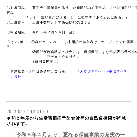
〇対象商品 商工会員事業者が製造した新商品の加工食品、または加工品、
芸品
（ただし、出展者が製造者もしくは販売者であるものに限る。）
〇出展費用 出展手数料として販売総額の２５％
〇申込期限 令和５年２月２４日（金）
〇そ の 他 ①自社ホームページが未開設の事業者は、オープンまでに要開
設
②商品が飲食料品の場合には、連携機関により食品表示ラベル
正チェックを行う。
（費用負担無し）
事業概要・お申込み資料はこちら →
「みやざきDekitate
市場２０２
３」資料
2023-02-01 13:51:00
令和５年度から生活習慣病予防健診等の自己負担額が軽減
されます。
令和５年４月より、更なる保健事業の充実の一