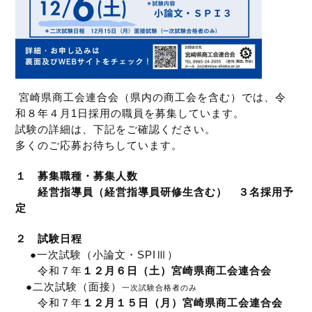
宮崎県商工会連合会（県内の商工会を含む）
では、令
和８年４月1日採用の
職員を募集しています。
試験の詳細は、下記をご確認ください。
多くのご応募お待ちしています。
１ 募集職種・募集人数
経営指導員（経営指導員研修生含む） ３名採用予
定
２ 試験日程
●一次試験（小論文・SPIⅢ）
令和７年
１２
月６日（土）
宮崎県商工会連合会
●二次試験（面接）
一次試験合格者のみ
令和７年
１２
月１５日（月
）宮崎県商工会連合会