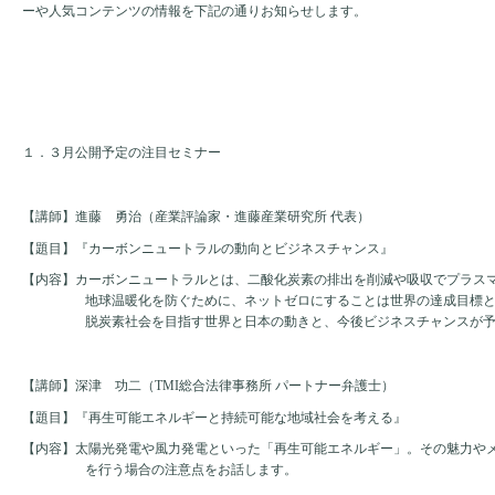
ーや人気コンテンツの情報を下記の通りお知らせします。
１．３月公開予定の注目セミナー
【講師】進藤　勇治（産業評論家・進藤産業研究所 代表）
【題目】『カーボンニュートラルの動向とビジネスチャンス』
【内容】カーボンニュートラルとは、二酸化炭素の排出を削減や吸収でプラス
地球温暖化を防ぐために、ネットゼロにすることは世界の達成目標
脱炭素社会を目指す世界と日本の動きと、今後ビジネスチャンスが
【講師】深津　功二（
TMI
総合法律事務所 パートナー弁護士）
【題目】『再生可能エネルギーと持続可能な地域社会を考える』
【内容】太陽光発電や風力発電といった「再生可能エネルギー」。その魅力や
を行う場合の注意点をお話します。