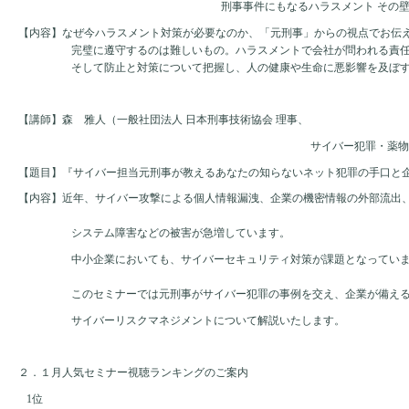
　　　　刑事事件にもなるハラスメント その
【内容】なぜ今ハラスメント対策が必要なのか、「元刑事」からの視点でお伝
完璧に遵守するのは難しいもの。ハラスメントで会社が問われる責
そして防止と対策について把握し、人の健康や生命に悪影響を及ぼ
【講師】森　雅人（一般社団法人 日本刑事技術協会 理事、
サイバー犯罪・薬物
【題目】『サイバー担当元刑事が教えるあなたの知らないネット犯罪の手口と
【内容】近年、サイバー攻撃による個人情報漏洩、企業の機密情報の外部流出
システム障害などの被害が急増しています。
中小企業においても、サイバーセキュリティ対策が課題となってい
このセミナーでは元刑事がサイバー犯罪の事例を交え、企業が備え
サイバーリスクマネジメントについて解説いたします。
２．１月人気セミナー視聴ランキングのご案内
1
位