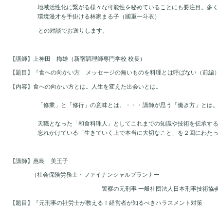
地域活性化に繋がる様々な可能性を秘めていることにも要注目。多
環境漫才を手掛ける林家まる子（國重一斗衣）
との対談でお送りします。
【講師】上神田　梅雄（新宿調理師専門学校 校長）
【題目】『食への向かい方　メッセージの無いものを料理とは呼ばない（前編
【内容】食への向かい方とは。人生を変えた出会いとは。
「修業」と「修行」の意味とは。・・・講師が思う「働き方」とは
天職となった「和食料理人」としてこれまでの知識や技術を伝承す
忘れかけている「生きていく上で本当に大切なこと」を２回にわた
【講師】惠島　美王子
（社会保険労務士・ファイナンシャルプランナー
警察の元刑事 一般社団法人日本刑事技術協会
【題目】『元刑事の社労士が教える！経営者が知るべきハラスメント対策