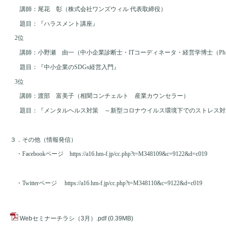
講師：尾花　彰（株式会社ワンズウィル 代表取締役）
題目：『ハラスメント講座』
2
位
講師：小野瀬　由一（中小企業診断士・
IT
コーディネータ・経営学博士（
Ph
題目：『中小企業の
SDGs
経営入門』
3
位
講師：渡部　富美子（相聞コンチェルト　産業カウンセラー）
題目：『メンタルヘルス対策　～新型コロナウイルス環境下でのストレス対
３．その他（情報発信）
　・
Facebook
ページ　
https://a16.hm-f.jp/cc.php?t=M348109&c=9122&d=c019
　・
Twitter
ページ 　
https://a16.hm-f.jp/cc.php?t=M348110&c=9122&d=c019
Webセミナーチラシ（3月）.pdf
(0.39MB)