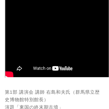
第1部 講演会 講師 右島和夫氏（群馬県立歴
史博物館特別館長）
演題「東国の終末期古墳」