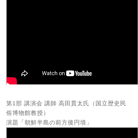
第1部 講演会 講師 高田貫太氏（国立歴史民
俗博物館教授）
演題「朝鮮半島の前方後円墳」