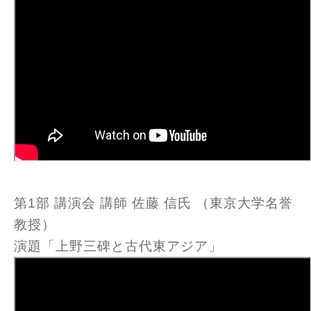
第1部 講演会 講師 佐藤 信氏 （東京大学名誉
教授）
演題「上野三碑と古代東アジア」