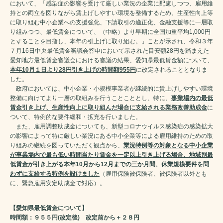
において、「感染症の影響を受けて厳しい業況の企業に配慮しつつ、雇用維
持との両立を図りながら賃上げしやすい環境を整備するため、生産性向上等
に取り組む中小企業への支援強化、下請取引の適正化、金融支援等に一層取
り組みつつ、最低賃金について、（中略）より早期に全国加重平均1,000円
とすることを目指し、本年の引上げに取り組む。」ことが示され、令和３年
７月16日中央最低賃金審議会答申において示された目安額28円を踏まえた
愛知地方最低賃金審議会における審議の結果、愛知県最低賃金額について、
本年10月１日より28円引き上げの時間額955円
に改定されることとなりま
した。
政府においては、中小企業・小規模事業者が継続的に賃上げしやすい環境
整備に向けてより一層の取組みを行うことこととし、特に、
事業場内の最低
賃金引き上げ、生産性向上に取り組んだ場合に支給される業務改善助成金
に
ついて、特例的な要件緩和・拡充を行いました。
また、雇用調整助成金についても、新型コロナウイルス感染症の感染拡大
の影響によって特に厳しい業況にある中小企業等による雇用維持のための取
り組みの継続を図っていただく観点から、
業況特例等の対象となる中小企業
が事業場内で最も低い時間当たり賃金を一定以上引き上げる場合、地域別最
低賃金が引き上がる本年10月から12月までの三か月間、休業規模要件を問
わずに支給する特例を設けました
（雇用保険被保険者、被保険者以外とも
に、緊急雇用安定助成金で対応）。
【愛知県最低賃金について】
時間額：９５５円(改定後) 改定前から＋２８円