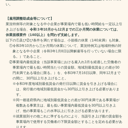
い。
【雇用調整助成金等について】
業況特例等の対象となる中小企業が事業場内で最も低い時間給を一定以上引
き上げる場合、
令和３年10月から12月までの三か月間の休業については、
休業規模要件（1/40以上）を問わず支給します。
以下の①及び②び条件を満たす場合は、小規模の休業（1/40未満）も対象。
①令和3年10月から三か月間の休業について、業況特例又は地域特例の対
象となる中小企業（令和3年1月8日以降解雇等を行っていない場合に限
る。）であること。
②事業場内最低賃金（当該事業場における雇入れ3月を経過した労働者の
事業場内で最も低い時間当たりの賃金額。地域別最低賃金との差が30
円未満である場合に限る。）を、令和3年7月16日以降、同年12月まで
の間に、30円以上引き上げること。
※令和3年度地域別最低賃金の発行日以降に賃金を引き上げる場合に
は、発行後の地域別最低賃金から30円以上引き上げる必要がありま
す。
※同一都道府県内に地域別最低賃金との差が30円未満である事業場が
複数ある事業主は、最も低い事業場内最低賃金を30円以上引き上
げ、他の事業場もこの水準以上に引き上げる必要があります。
※就業規則その他これに準ずるものにより、当該引き上げ後の賃金額を
事業場内で使用する労働者の下限賃金額とすることを定める必要があ
ります。