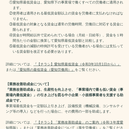
①愛知県最低賃金は、愛知県下の事業場で働くすべての労働者に適用され
ます。
②使用者は適用される最低賃金額以上の賃金を労働者に支払わなければな
りません。
③最低賃金の対象となる賃金は通常の労働時間、労働日に対応する賃金に
限られます。
④賃金が時間給以外で定められている場合（月給・日給等）、賃金を１時
間当たりの金額に換算して愛知県最低賃金額と比較します。
⑤最低賃金の減額の特例許可を受けている労働者がいる場合には支払って
いる賃金額を改正する必要があります。
詳細については、
『【チラシ】愛知県最低賃金（令和3年10月1日から）』
または
『愛知県の最低賃金（愛知労働局）』
をご覧ください。
【業務改善助成金について】
『業務改善助成金』は、生産性を向上させ、「事業場内で最も低い賃金（事
業場内最低賃金）」の引き上げを図る中小企業・小規模事業者を支援する助
成金です。
事業場最低賃金を一定額以上引き上げ、設備投資（機械設備、コンサルティ
ング等の導入）などを行った場合に、その費用の一部を助成します。
詳細については、
『【チラシ】「業務改善助成金」のご案内（令和３年度愛
知県版）』
または
『業務改善助成金について（厚生労働省）』
をご覧くださ