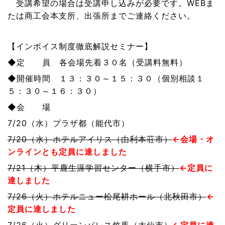
受講希望の場合は受講申し込みが必要です。WEBま
たは商工会本支所、出張所までご連絡ください。
【インボイス制度徹底解説セミナー】
◆定 員 各会場先着３０名（受講料無料）
◆開催時間 １３：３０～１５：３０（個別相談１
５：３０～１６：３０）
◆会 場
7/20（水）プラザ都（能代市）
7/20（水）ホテルアイリス（由利本荘市）
←会場・オ
ンラインとも定員に達しました
7/21（木）平鹿生涯学習センター（横手市）
←定員に
達しました
7/26（火）ホテルニュー松尾耕ホール（北秋田市）
←
定員に達しました