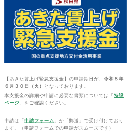
【あきた賃上げ緊急支援金】の申請期日が、
令和８年
６月３０日（火）
となっております。
本支援金の詳細や申請に必要な書類については「
特設
ページ
」をご確認ください。
申請は「
申請フォーム
」か「郵送」で受け付けており
ます。
（申請フォームでの申請がスムーズです）