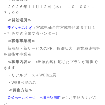
２０２６年１１月１２日（木） １０：００～１
７：００
≪開催場所≫
（宮城県仙台市宮城野区港３丁目１
夢メッセみやぎ
−７ みやぎ産業交流センター）
≪募集事業者≫
新商品・新サービスのPR、販路拡大、異業種連携等
を目指す事業者
≪募集内容≫
※出展内容に応じたプランが選択で
きます
・リアルブース＋WEB出展
・WEB出展のみ
≪募集方法≫
お申込みくださ
公式ホームページ - 出展申込画面
から
い