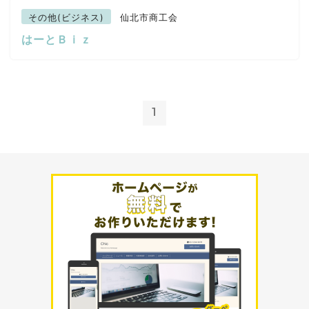
その他(ビジネス)
仙北市商工会
はーとＢｉｚ
1