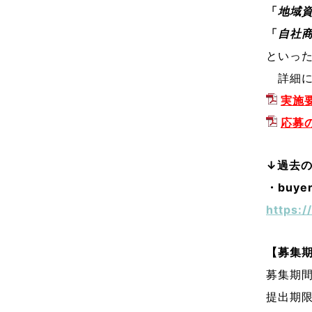
「
地域
「
自社
といっ
詳細に
実施要領
応募の
↓過去
・buye
https:
【募集
募集期間
提出期