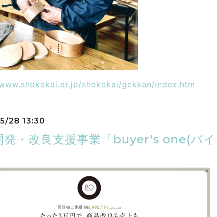
/www.shokokai.or.jp/shokokai/gekkan/index.htm
5/28 13:30
発・改良支援事業「buyer's one