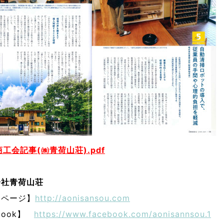
工会記事(㈱青荷山荘).pdf
会社青荷山荘
ムページ】
http://aonisansou.com
book】
https://www.facebook.com/aonisannsou.1