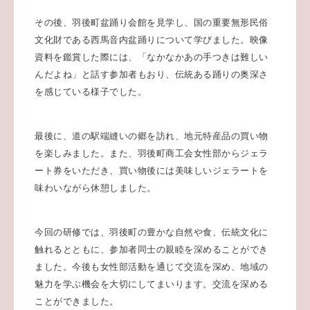
その後、羽後町盆踊り会館を見学し、国の重要無形民俗
文化財である西馬音内盆踊りについて学びました。映像
資料を鑑賞した際には、「なかなかあの手つきは難しい
んだよね」と話す参加者もおり、伝統ある踊りの奥深さ
を感じている様子でした。
最後に、道の駅端縫いの郷を訪れ、地元特産品の買い物
を楽しみました。また、羽後町商工会女性部からジェラ
ート券をいただき、買い物後には美味しいジェラートを
味わいながら休憩しました。
今回の研修では、羽後町の豊かな自然や食、伝統文化に
触れるとともに、参加者同士の親睦を深めることができ
ました。今後も女性部活動を通じて交流を深め、地域の
魅力を学ぶ機会を大切にしてまいります。
交流を深める
ことができました。