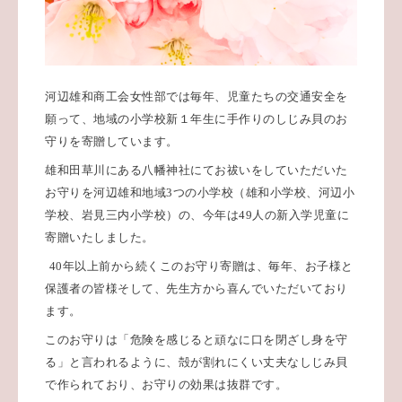
河辺雄和商工会女性部では毎年、児童たちの交通安全を
願って、地域の小学校新１年生に手作りのしじみ貝のお
守りを寄贈しています。
雄和田草川にある八幡神社にてお祓いをしていただいた
お守りを河辺雄和地域
3
つの小学校（雄和小学校、河辺小
学校、岩見三内小学校）の、今年は
49
人の新入学児童に
寄贈いたしました。
40
年以上前から続くこのお守り寄贈は、毎年、お子様と
保護者の皆様そして、先生方から喜んでいただいており
ます。
このお守りは「危険を感じると頑なに口を閉ざし身を守
る」と言われるように、殻が割れにくい丈夫なしじみ貝
で作られており、お守りの効果は抜群です。