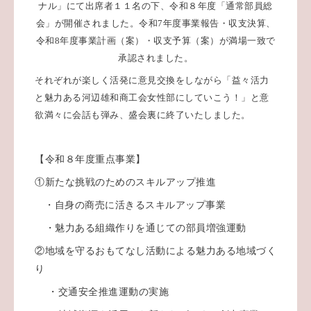
ナル」にて出席者１１名の下、令和８年度「通常部員総
会」が開催されました。令和
7
年度事業報告・収支決算、
令和
8
年度事業計画（案）・収支予算（案）が満場一致で
承認されました。
それぞれが楽しく活発に意見交換をしながら「益々活力
と魅力ある河辺雄和商工会女性部にしていこう！」と意
欲満々に会話も弾み、盛会裏に終了いたしました。
【令和８年度重点事業】
①新たな挑戦のためのスキルアップ推進
・自身の商売に活きるスキルアップ事業
・魅力ある組織作りを通じての部員増強運動
②地域を守るおもてなし活動による魅力ある地域づく
り
・交通安全推進運動の実施