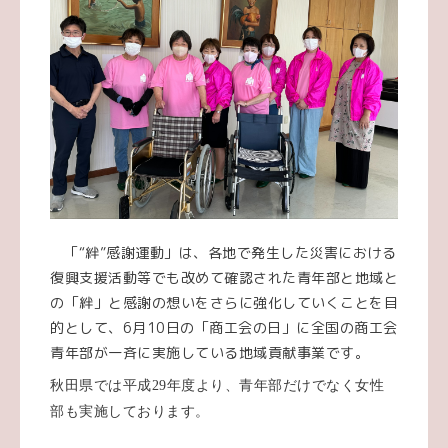
「“絆”感謝運動」は、各地で発生した災害における
復興支援活動等でも改めて確認された青年部と地域と
の「絆」と感謝の想いをさらに強化していくことを目
的として、
6
月
10
日の「商工会の日」に全国の商工会
青年部が一斉に実施している地域貢献事業です。
秋田県では平成
29
年度より、青年部だけでなく女性
部も実施しております。