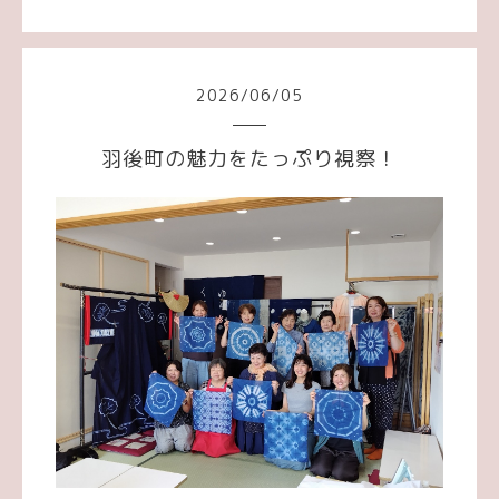
2026
/
06
/
05
羽後町の魅力をたっぷり視察！