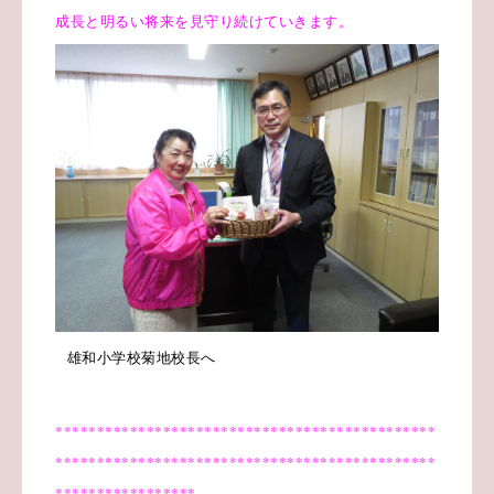
成長と明るい将来を見守り続けていきます。
雄和小学校菊地校長へ
**********************************************
**********************************************
*****************