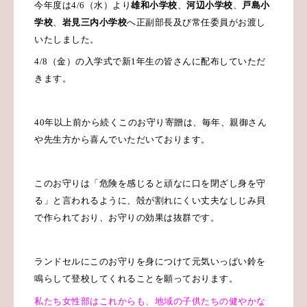
今年度は
4/6
（水）より
雄和小学校
、
河辺小学校
、
戸島小
学校
、
岩見三内小学校
へ正副部長及び常任委員がお渡し
いたしました。
4/8
（金）の入学式で新
1
年生の皆さんに配布していただ
きます。
40
年以上前から続くこのお守り寄贈は、毎年、親御さん
や先生方から喜んでいただいております。
このお守りは「危険を感じると頑なに口を閉ざし身を守
る」と言われるように、殻が割れにくい丈夫なしじみ貝
で作られており、お守りの効果は抜群です。
ランドセルにこのお守りを身につけて元気いっぱい鈴を
鳴らして登校してくれることを願っております。
私たち女性部はこれからも、地域の子供たちの健やかな