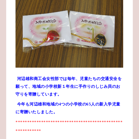
河辺雄和商工会女性部では毎年、児童たちの交通安全を
願って、地域の小学校新１年生に手作りのしじみ貝のお
守りを寄贈しています。
今年も河辺雄和地域の
4
つの小学校の
65
人の新入学児童
に寄贈いたしました。
**********************************************
***********