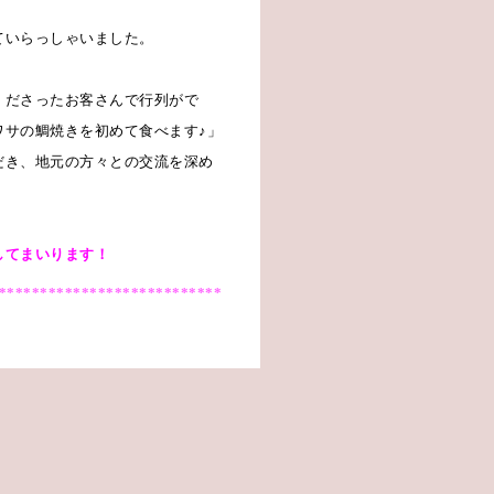
ていらっしゃいました。
くださったお客さんで行列がで
ワサの鯛焼きを初めて食べます
♪
」
だき、地元の方々との交流を深め
してまいります！
***************************