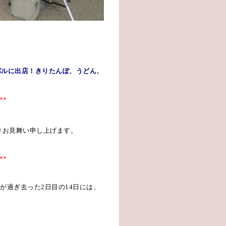
バルに出店！きりたんぽ、うどん、
**
りお見舞い申し上げます。
**
が過ぎ去った
2
日目の
14
日には、