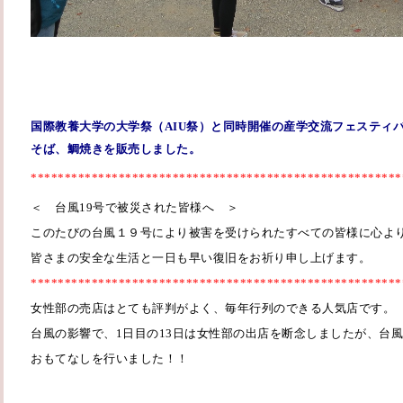
国際教養大学の大学祭（
AIU
祭）と同時開催の産学交流フェスティ
そば、鯛焼きを販売しました。
*******************************************************
＜ 台風
19
号で被災された皆様へ ＞
このたびの台風１９号により被害を受けられたすべての皆様に心よ
皆さまの安全な生活と一日も早い復旧をお祈り申し上げます。
*******************************************************
女性部の売店はとても評判がよく、毎年行列のできる人気店です。
台風の影響で、
1
日目の
13
日は女性部の出店を断念しましたが、台風
おもてなしを行いました！！