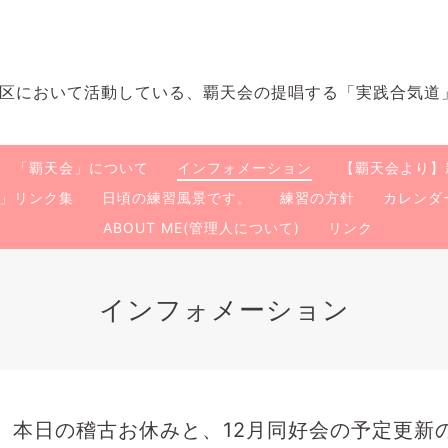
区において活動している、覇天会の提唱する「実践合気道
「覇天会」について
インフォメーション
【覇天会より】
会」リンク集
日頃の練習風景です。
練習の方針
カレンダ
ABOUT ME(管理人について)
リンク
インフォメーション
本日の稽古お休みと、12月同好会の予定更新
6