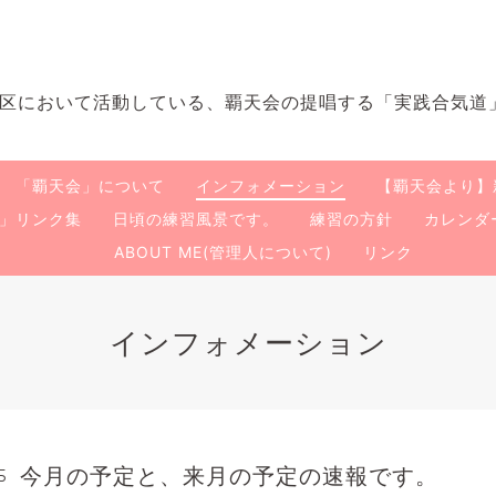
区において活動している、覇天会の提唱する「実践合気道
「覇天会」について
インフォメーション
【覇天会より】
会」リンク集
日頃の練習風景です。
練習の方針
カレンダ
ABOUT ME(管理人について)
リンク
インフォメーション
今月の予定と、来月の予定の速報です。
5