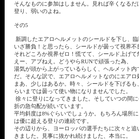
そんなものに参加はしません。見れば辛くなるだ
登り、弱いのよね。
その5
新調したエアロヘルメットのシールドを下し、臨
いざ勝負！と思ったら、シールドが曇って視界不
それどころか視界ゼロ！慌てて、シールド上げて
えー、アブねえ。どうやらRUNで頑張った為、
湯気が頭から上がっているらしく、ヘルメット内
だ。そんな訳で、エアロヘルメットなのにエアロ
まあ、少しはあるか。時々、シールドを下げるも、
らいまでは曇って使い物になりませんでした。
徐々に登りになってきました。そしていつの間に
折の急勾配が続いています。
平均斜度は8%ぐらいでしょうか。もちろん場所に
は優に超える登りの連続です。
その辺りから、ヨーロッパの選手たちに次々と追
きました。見事に抜かれ続けました、本当に。