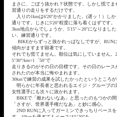
まさに、ごぼう抜かれ？状態です。しかし慌てま
習通りの走りをするだけです。
入りの1kmは6'20"かかりました。(遅ッ！）し
通りです。じきに5'20"程度に落ち着くはずです。
3km地点からでしょうか、5'15"～20"になりま
い、練習通りです。
BIKEからずっと抜かれっぱなしですが、RUN
傾向がますます顕著です。
それでも慌てません。順位は気にしていません。2
5’30”/km=1゜50’で
走りきるのがその日の目標です。その日のレースが
されたのが本当に悔やまれます。
30kmで練習の成果を試したかったというところ
明らかに年長者と思われるエイジ・グループの
女性選手にも次々に抜かれます。
BIKEで「敵わないなあ」と思ったのもつかの間
「さすが、世界選手権だなあ」と妙に感心。
2ND RUNに入ってガーミンできっちりペース
す。10kmを過ぎてもペースは5’20”を