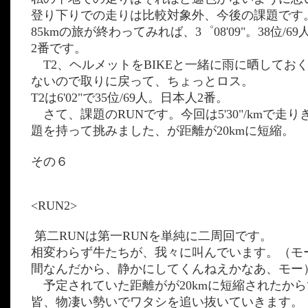
登り下りでの走りは比較対象外、今後の課題です
85kmの旅が終わってみれば、3゜08'09"。38位/
2番です。
T2、ヘルメットをBIKEと一緒に雨に晒してお
ないので取りに戻って、ちょっとロス。
T2は6'02"で35位/69人。日本人2番。
さて、課題のRUNです。今回は5'30"/kmで走
題を持って挑みました、が距離が20kmに短縮。
その６
<RUN2>
第二RUNは第一RUNを単純に二周回です。
相変わらず牛たちが、我々に叫んでいます。（モ
間なんだから、静かにしてくんねえかなあ、モー
予定されていた距離がが20kmに短縮されたか
皆、物凄い勢いでワタシを追い抜いていきます。