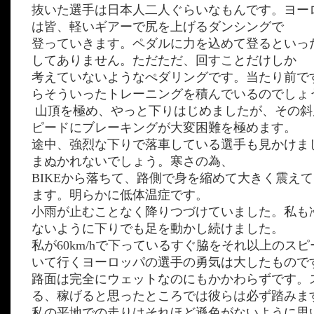
抜いた選手は日本人二人ぐらいなもんです。ヨー
は皆、軽いギアーで尻を上げるダンシングで
登っていきます。ペダルに力を込めて登るといっ
してありません。ただただ、回すことだけしか
考えていないようなぺダリングです。当たり前で
らそういったトレーニングを積んでいるのでしょ
山頂を極め、やっと下りはじめましたが、その斜
ピードにブレーキングが大変困難を極めます。
途中、強烈な下りで落車している選手も見かけま
まぬかれないでしょう。寒さの為、
BIKEから落ちて、路側で身を縮めて大きく震え
ます。明らかに低体温症です。
小雨が止むことなく降りつづけていました。私も
ないように下りでも足を動かし続けました。
私が60km/hで下っているすぐ脇をそれ以上のス
いて行くヨーロッパの選手の勇気は大したもので
路面は完全にウェットなのにもかかわらずです。
る、稼げると思ったところでは彼らは必ず踏みま
私の平地での走りはそれほど遜色がないように思