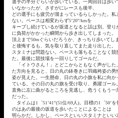
選手の半分ぐらいが歩いている。一周回目は歩い
いなかったが、さすがにレースも後半、
どの選手にも疲労が溜まっているらしかった。私
ない。ペースは相変わらず5’20”/kmを
キープし続けているが坂道となると話は別。登り
に負荷がかかった瞬間から歩き出してしまった。
頂上まで50mぐらいだろうか、きっちり歩いてし
と後悔するも、気を取り直してまた走り出した。
スタミナは問題ない。ペースも落ちることなく競
た。最後に競技場を一回りしてゴールだ。
「イトウさん！」とどこからともなく声がした
た方向を見ると、日の丸の鉢巻きに羽織袴姿の男
姿が見えた。一生懸命、日の丸の小旗を私に向か
ている。その日の丸の旗を受け取り、勇躍ゴール
直角に左に曲がるところを見逃し、危うくもう一
だった。
タイムは1゜51’41”(51位/69人)。目標の1゜50
のはあの最後の坂道を歩いたことによることは
明らかだ。しかし、ペースといいスタミナといい2