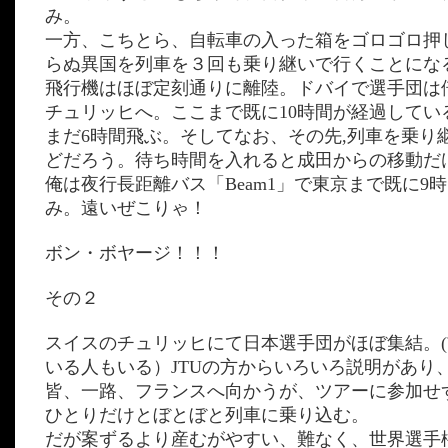
み。
一方、こちとら、自転車の入った箱をゴロゴロ押
らぬ異国を列車を３回も乗り継いで行くことにな
飛行機はほぼ定刻通りに離陸。ドバイで選手団は
チュリッヒへ。ここまで既に10時間が経過してい
まだ6時間飛ぶ。そしてなお、その先,列車を乗り
どだろう。待ち時間を入れると成田からの移動だけ
俺は夜行長距離バス「Beam1」で東京まで既に9
み。遠いぜこりゃ！
ボン・ボヤージ！！！
その２
スイスのチュリッヒにて日本選手団がほぼ集結。
いる人もいる）JTUの方からいろいろ説明があり
皆、一路、フランスへ向かうが、ツアーに参加せ
ひとりだけとぼとぼと列車に乗り込む。
だが案ずるより産むがやすい、難なく、世界選手