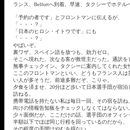
ランス、Belfortへ到着。早速、タクシーでホテ
「予約の者です」とフロントマンに伝えるが、
「・・・？」
「日本のヒロシ・イトウです」にも
「・・・？」
やばいぞ。
裏ワザ、スペイン語を放つも、効力ゼロ。
そこへ現れた、次なる客が救世主だった。通訳を
無事チェックイン。タクシーに案内してくれた女
ここのフロントマンといい、どうもフランス人は
い人が多そうだ。前途多難だぞ、こりゃ。
夕食を済ませ、20分ほど歩いて日本選手団が宿泊
訪ねる。
携帯電話を持たない私は毎日一回、その宿を訪ね
向けの情報告知板をチェックしなくてはならない
少々面倒だが、ここだけの話、選手団のオフィシ
半額以下でほぼ同じ行程を回っているのだから、
その程度の手間はやむを得ない。