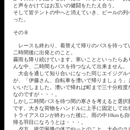
と声をかけてはお互いの健闘をたたえ合う。
そして皆テントの中へと消えていき、ビールの列
った。
その８
レースも終わり、着替えて帰りのバスを待って
二時間後に出発とのこと。
霧雨も降り続けています。寒いことといったらあ
んな中、二時間もバスを待つなんて出来ません。
大会を通して知り合いになった同じエイジグル
が、「伊藤さん、自転車を漕いで帰りましょう」
いいだしました。漕いで帰れば町まで三十分程度
なのですが・・・。
しかし二時間バスを待つ間の寒さを考えると選択
です。大きな荷物をハンドルに上手に固定して出
トライアスロンが終わった後に、雨の中10kmも
帰る羽目になろうとは・・・。
夕方、疲労困憊の体でやっとのこと、大会のク