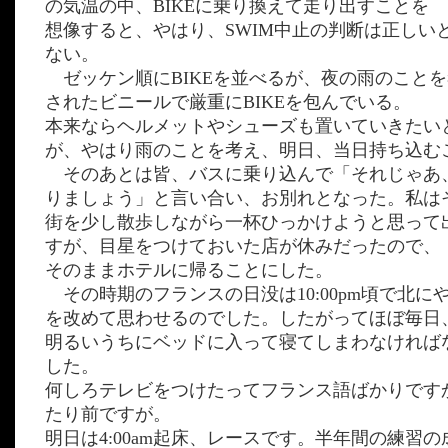
の気温の中、BIKEに乗り換えて走り出すことを
想像すると、やはり、SWIM中止の判断は正しい
ない。
ゼッケン順にBIKEを並べるが、夜の雨のこと
されたビニールで厳重にBIKEを包んでいる。
本来ならヘルメットやシューズも置いていきたい
が、やはり雨のことを考え、明日、当日持ち込む
そのあとは皆、バスに乗り込んで「それじゃあ
りましょう」と言い合い、お別れとなった。私は
街を少し散歩しながら一杯ひっかけようと思って
すが、目星をつけておいた店が休みだったので、
そのままホテルに帰ることにした。
その時期のフランスの日没は10:00pm頃で北に
を改めて思わせるのでした。したがってほぼ毎日
明るいうちにベッドに入って寝てしまわなければ
した。
何しろテレビをつけたってフランス語ばかりです
たり前ですが。
明日は4:00am起床、レースです。半年間の練習