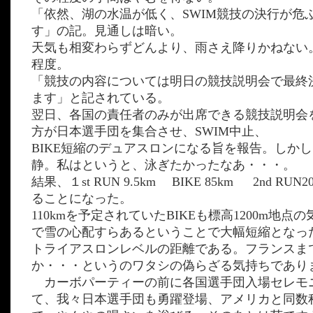
「依然、湖の水温が低く、SWIM競技の決行が危
す」の記。見通しは暗い。
天気も相変わらずどんより、雨さえ降りかねない。
程度。
「競技の内容については明日の競技説明会で最終
ます」と記されている。
翌日、各国の責任者のみが出席できる競技説明会を
方が日本選手団を集合させ、SWIM中止、
BIKE短縮のデュアスロンになる旨を報告。しか
静。私はというと、泳ぎたかったなあ・・・。
結果、１st RUN 9.5km BIKE 85km 2nd RU
ることになった。
110kmを予定されていたBIKEも標高1200m地点
で雪の心配すらあるということで大幅短縮となっ
トライアスロンレベルの距離である。フランスま
か・・・というのワタシの偽らざる気持ちであり
カーボパーティーの前に各国選手団入場セレモ
て、我々日本選手団も勇躍登場、アメリカと同数