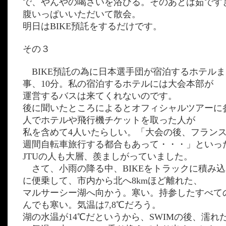
で、やんやの喝さいを浴びる。そのあとは茹です
腹いっぱいいただいて散会。
明日はBIKE預託をするだけです。
その３
BIKE預託の為に日本選手団が宿泊するホテルまで
事、10分。私の宿泊するホテルには大会本部が
運営するバスは来てくれないのです。
後に聞いたところによるとオフィシャルツアーに
人でホテルや飛行機チケットを取った人が
私を含めて4人いたらしい。「大会の後、フランス
週間自転車旅行する都合もあって・・・」といっ
JTUの人も大層、羨ましがっていました。
さて、小雨の降る中、BIKEをトラックに積み
に便乗して、市内から北へ8kmほど離れた、
マルサーシー湖へ向かう。寒い。持参したすべて
んでも寒い。気温は7,8℃だろう。
湖の水温が14℃だというから、SWIMの後、濡れ