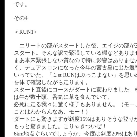
です。
その4
＜RUN1>
エリートの部がスタートした後、エイジの部が
スタート。そんな訳で緊張している暇などありま
まあ本来緊張しない質なので特に影響はありませ
く、デュアスロンになった今年の宮古島に出た選
いっていた、「１st RUNはぶっこまない」を思
を体で確認しながら走ります。
スタート直後にコースがダートに変わりました。
は牛が数十頭、呑気に草を食んでいて、
必死に走る我々に驚く様子もありません。（モー
ことはわからんなあ、モー！）
ダートにも驚きますが斜度15%はありそうな登り
もっと驚きました。こりゃきついぜ！
6km地点ぐらいでしょうか、今度は斜度20%はあ