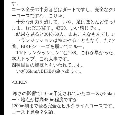
す。
コース全長の半分ほどはダートですし、完全なク
ーコースですな、こりゃ。
十分な余力を残して、いや、足はほとんど使っ
まま、1st RUN終了。43'20、いい感じです。
結果を見ると36位/69人。まあこんなもんでし
トランジッションは特にやることもなく、ただ
着、BIKEシューズを履いてスルー。
T1(トランジッション1)は2'38。これが早かった、
本人トップ。これ大事です。
四種目目の競技ともいわれてます。
いざ85kmのBIKEの旅へ出ます。
<BIKE>
寒さの影響で110km予定されていたコースが85k
ート地点が標高450m程度ですが
1200m弱まで登る完全なヒルクライムコースです
コース下見会？勿論、