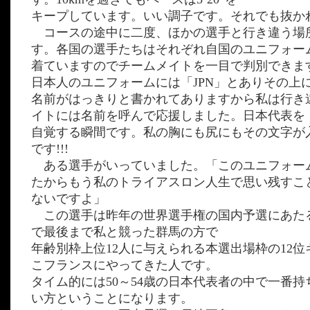
キープしています。いい調子です。それでも抜か
コースの途中に二度、ほかの選手と行き違う場
す。各国の選手たちはそれぞれ自国のユニフォー
着ていますのでチームメイトを一目で判別できま
日本人のユニフォームには「JPN」とありその上
名前がはっきりと書かれてありますから私は行き
イトには名前を呼んで応援しました。日本代表を
自覚する瞬間です。私の胸にも尻にもその文字が
です!!!
ある選手がいっていました。「このユニフォー
たからもう私のトライアスロン人生で思い残すこ
ないですよ」
この選手は昨年の世界選手権の国内予選にあた
で最後まで私と競った群馬の方で
年齢別枠上位12人に与えられる本選出場枠の12
こフランスにやってきた人です。
タイム的には50～54歳の日本代表者の中で一番
い方ということになります。