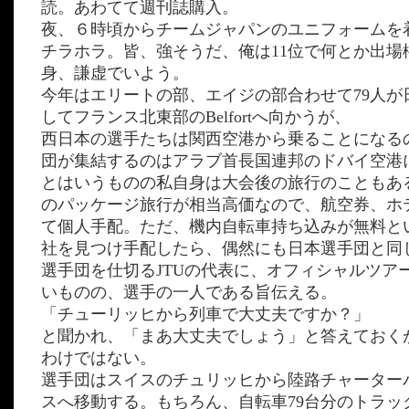
読。あわてて週刊誌購入。
夜、６時頃からチームジャパンのユニフォームを
チラホラ。皆、強そうだ、俺は11位で何とか出場
身、謙虚でいよう。
今年はエリートの部、エイジの部合わせて79人が
してフランス北東部のBelfortへ向かうが、
西日本の選手たちは関西空港から乗ることになる
団が集結するのはアラブ首長国連邦のドバイ空港
とはいうものの私自身は大会後の旅行のこともあ
のパッケージ旅行が相当高価なので、航空券、ホ
て個人手配。ただ、機内自転車持ち込みが無料と
社を見つけ手配したら、偶然にも日本選手団と同
選手団を仕切るJTUの代表に、オフィシャルツア
いものの、選手の一人である旨伝える。
「チューリッヒから列車で大丈夫ですか？」
と聞かれ、「まあ大丈夫でしょう」と答えておく
わけではない。
選手団はスイスのチュリッヒから陸路チャーター
スへ移動する。もちろん、自転車79台分のトラッ