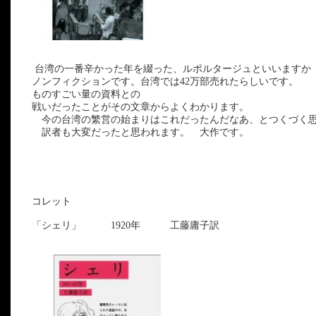
台湾の一番辛かった年を綴った、ルポルタージュといいますか
ノンフィクションです。台湾では42万部売れたらしいです。
ものすごい量の資料との
戦いだったことがその文章からよくわかります。
今の台湾の繁営の始まりはこれだったんだなあ、とつくづく
訳者も大変だったと思われます。 大作です。
コレット
「シェリ」 1920年 工藤庸子訳