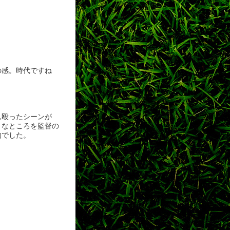
の感。時代ですね
ん殴ったシーンが
うなところを監督の
的でした。