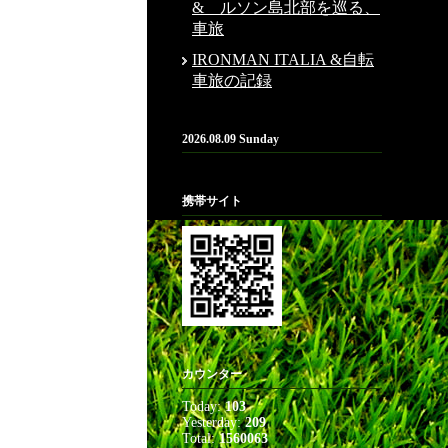
& ルソン島北部を巡る、
車旅
IRONMAN ITALIA &自転
車旅の記録
2026.08.09 Sunday
携帯サイト
カウンター
Today:
103
Yesterday:
209
Total:
1560063