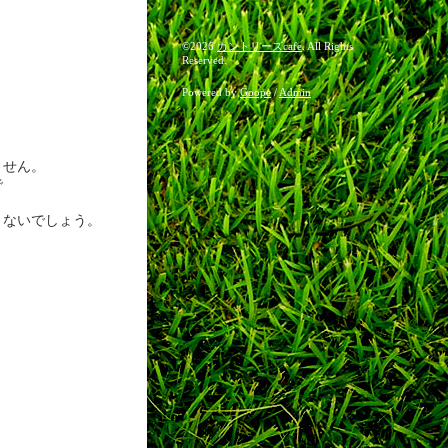
©2026
カントリーズcafe
. All Rights
Reserved.
Powered by
Goope
/
Admin
ません。
で
りないでしょう。