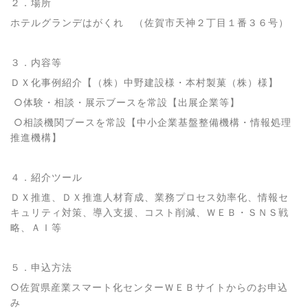
２．場所
ホテルグランデはがくれ （佐賀市天神２丁目１番３６号）
３．内容等
ＤＸ化事例紹介【（株）中野建設様・本村製菓（株）様】
○
体験・相談・展示ブースを常設【出展企業等】
○
相談機関ブースを常設【中小企業基盤整備機構・情報処理
推進機構】
４．紹介ツール
ＤＸ推進、ＤＸ推進人材育成、業務プロセス効率化、情報セ
キュリティ対策、導入支援、コスト削減、ＷＥＢ・ＳＮＳ戦
略、ＡＩ等
５．申込方法
○佐賀県産業スマート化センターＷＥＢサイトからのお申込
み