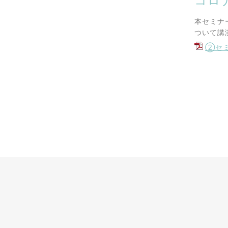
コロ
本セミナ
ついて講
②セミ