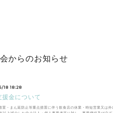
工会からのお知らせ
6/18 18:28
支援金について
措置・まん延防止等重点措置に伴う
飲食店の休業・時短営業
又は
外
0%以上減少
した中小法人・個人事業者等に対し、
事業継続及び立て