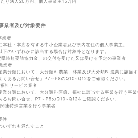
あたり法人20万円、個人事業主15万円
象事業者及び対象要件
事業者
に本社・本店を有する中小企業者及び県内在住の個人事業主。
以下のいずれかに該当する場合は対象外となります。
「佐賀県時短要請協力金」の交付を受けた又は受ける予定の事業者
林漁業者
産業分類において、大分類A-農業、林業及び大分類B-漁業に該当
よくあるお問い合せ」P7～P8のQ10~Q12をご確認ください。
療・福祉サービス業者
産業分類において、大分類P-医療、福祉に該当する事業を行う事業
あるお問い合せ」P7～P8のQ10~Q12をご確認ください。
風俗関連特殊営業を行う事業者
要件
いずれも満たすこと