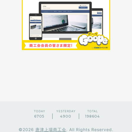
TODAY
YESTERDAY
TOTAL
6705
4900
198604
©2026
唐津上場商工会
. All Rights Reserved.