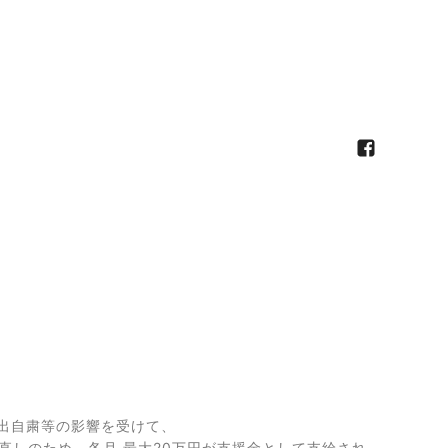
出自粛等の影響
を受けて、
直しのため、
各月 最大
20
万円が支援金として支給され