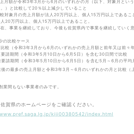
上月額が令和3年3月から6月のいずれかの月（以下、対象月とい
う。）と比較して20％以上減少していること
較対象月の売上月額が法人20万円以上、個人15万円以上であるこ
人20万円以上、個人15万円以上であること。
在、事業を継続しており、今後も佐賀県内で事業を継続していく
少の比較ケース
月比較（令和3年3月から6月のいずれかの売上月額と前年又は前々
短要請期間（令和3年5月10日から6月5日）を含む30日間で比較
短要請期間（令和3年5月10日から6月5日）を含む5月～6月の平均
業後の最多の売上月額と令和3年3月～6月のいずれかの月と比較（
は創業間もない事業者のみです。
は佐賀県のホームページをご確認ください。
/www.pref.saga.lg.jp/kiji00380542/index.html