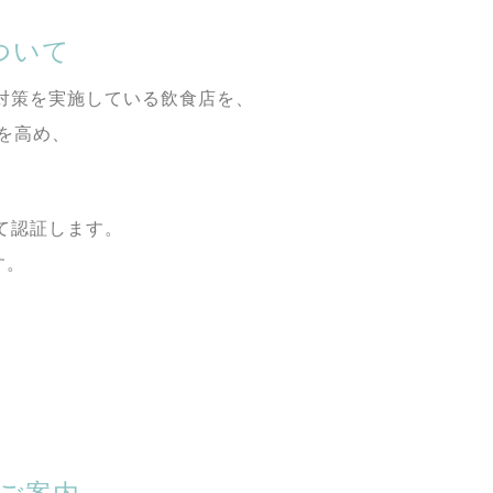
ついて
対策を実施している飲食店を、
を高め、
て認証します。
す。