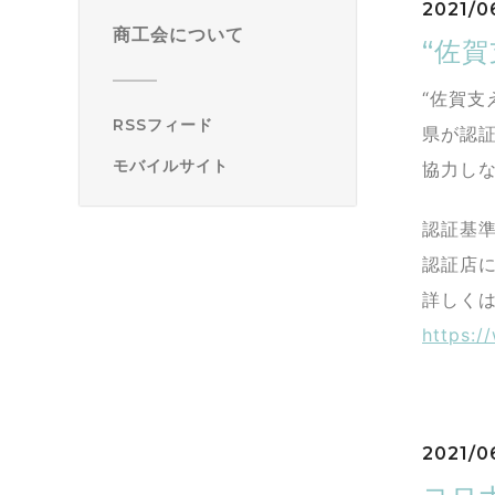
2021/0
商工会について
“佐
“佐賀
RSSフィード
県が認
モバイルサイト
協力し
認証基準
認証店に
詳しく
https:/
2021/0