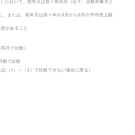
う）において、前年又は前々年同月（以下、比較対象月と
と、または、前年又は前々年の3月から6月の平均売上額
意思があること
年同月で比較）
月額で比較
上記（1）～（3）で比較できない場合に限る）